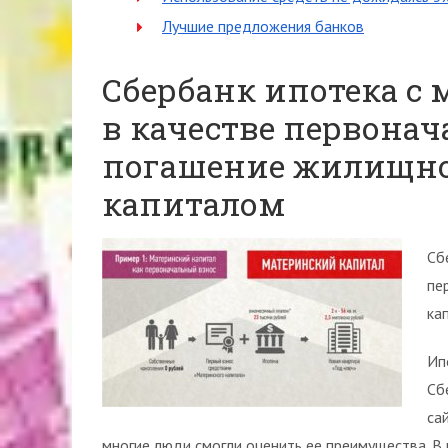
Лучшие предложения банков
Сбербанк ипотека с
в качестве первонач
погашение жилищно
капиталом
Сб
пе
ка
Ип
Сб
са
многие люди смогли оценить ее преимущества. В