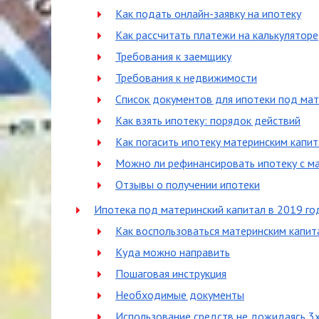
Как подать онлайн-заявку на ипотеку
Как рассчитать платежи на калькуляторе
Требования к заемщику
Требования к недвижимости
Список документов для ипотеки под мат
Как взять ипотеку: порядок действий
Как погасить ипотеку материнским капи
Можно ли рефинансировать ипотеку с ма
Отзывы о получении ипотеки
Ипотека под материнский капитал в 2019 го
Как воспользоваться материнским капит
Куда можно направить
Пошаговая инструкция
Необходимые документы
Использование средств не дожидаясь 3х