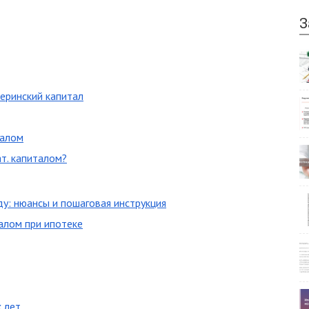
З
еринский капитал
талом
т. капиталом?
ду: нюансы и пошаговая инструкция
алом при ипотеке
 лет