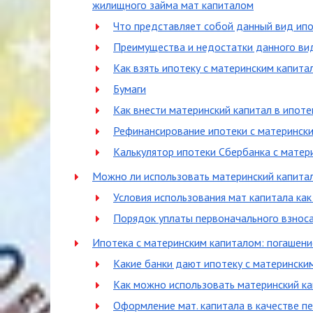
жилищного займа мат капиталом
Что представляет собой данный вид ип
Преимущества и недостатки данного ви
Как взять ипотеку с материнским капита
Бумаги
Как внести материнский капитал в ипоте
Рефинансирование ипотеки с материнск
Калькулятор ипотеки Сбербанка с матер
Можно ли использовать материнский капитал
Условия использования мат капитала как
Порядок уплаты первоначального взнос
Ипотека с материнским капиталом: погашени
Какие банки дают ипотеку с матерински
Как можно использовать материнский к
Оформление мат. капитала в качестве п