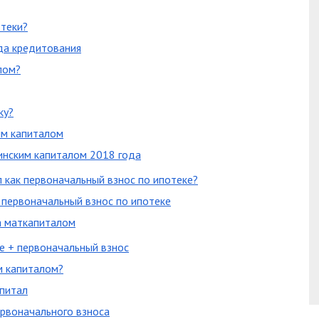
отеки?
да кредитования
лом?
ку?
им капиталом
инским капиталом 2018 года
 как первоначальный взнос по ипотеке?
 первоначальный взнос по ипотеке
а маткапиталом
е + первоначальный взнос
м капиталом?
апитал
ервоначального взноса