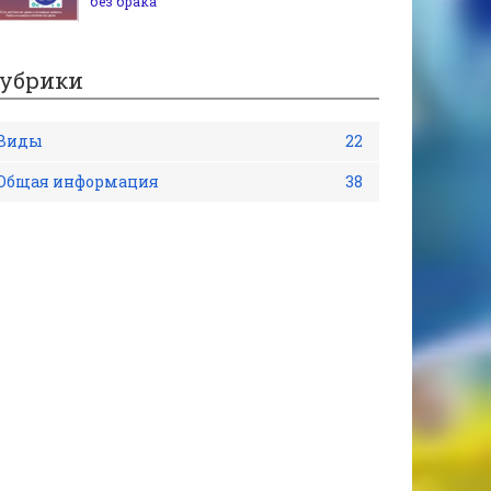
без брака
убрики
Виды
22
Общая информация
38