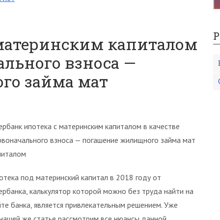
Р
 материнским капиталом
ального взноса —
го займа мат
ербанк ипотека с материнским капиталом в качестве
рвоначального взноса — погашение жилищного займа мат
питалом
отека под материнский капитал в 2018 году от
ербанка, калькулятор которой можно без труда найти на
йте банка, является привлекательным решением. Уже
 нашей же статье рассмотрим все нюансы данной