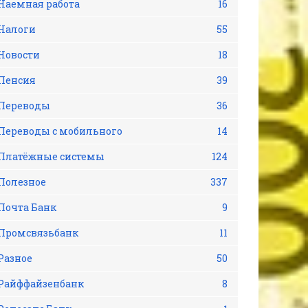
Наемная работа
16
Налоги
55
Новости
18
Пенсия
39
Переводы
36
Переводы с мобильного
14
Платёжные системы
124
Полезное
337
Почта Банк
9
Промсвязьбанк
11
Разное
50
Райффайзенбанк
8