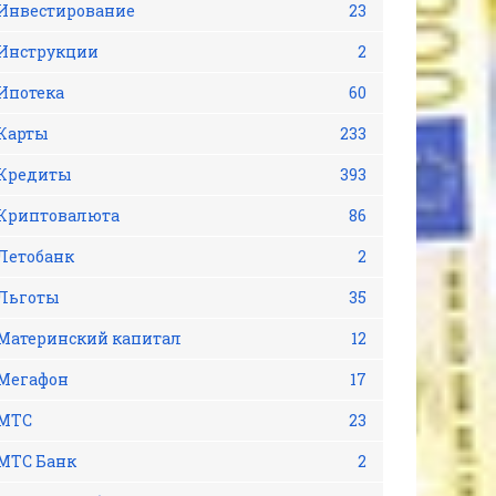
Инвестирование
23
Инструкции
2
Ипотека
60
Карты
233
Кредиты
393
Криптовалюта
86
Летобанк
2
Льготы
35
Материнский капитал
12
Мегафон
17
МТС
23
МТС Банк
2