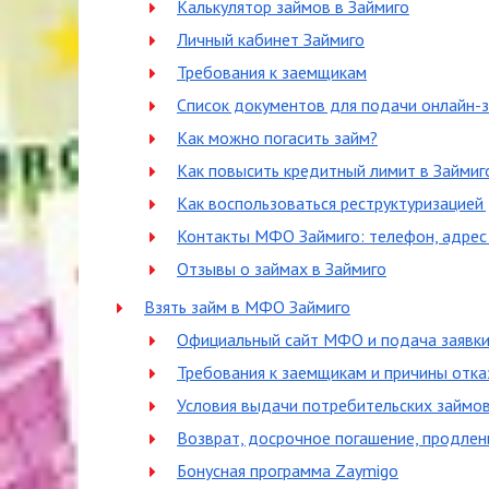
Калькулятор займов в Займиго
Личный кабинет Займиго
Требования к заемщикам
Список документов для подачи онлайн-з
Как можно погасить займ?
Как повысить кредитный лимит в Займиг
Как воспользоваться реструктуризацией
Контакты МФО Займиго: телефон, адрес
Отзывы о займах в Займиго
Взять займ в МФО Займиго
Официальный сайт МФО и подача заявк
Требования к заемщикам и причины отка
Условия выдачи потребительских займо
Возврат, досрочное погашение, продлен
Бонусная программа Zaymigo