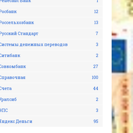
Ренесанс Банк
1
Росбанк
12
Россельхозбанк
13
Русский Стандарт
7
Системы денежных переводов
3
Ситибанк
2
Совкомбанк
27
Справочная
100
Счета
44
Уралсиб
2
ЭПС
3
Яндекс Деньги
95