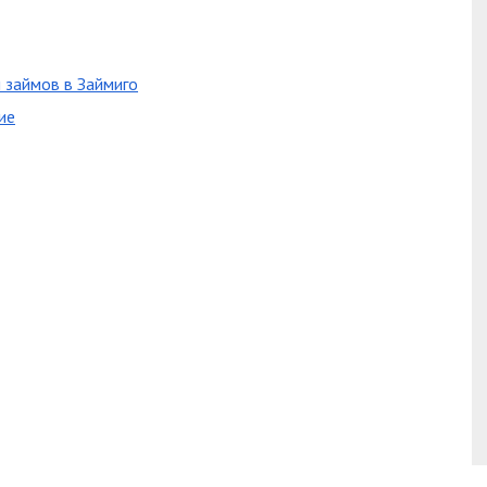
 займов в Займиго
ие