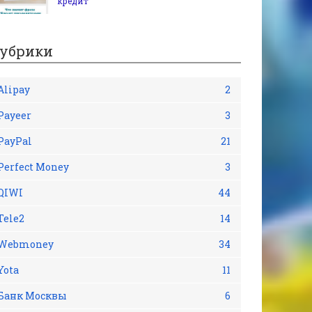
кредит
убрики
Alipay
2
Payeer
3
PayPal
21
Perfect Money
3
QIWI
44
Tele2
14
Webmoney
34
Yota
11
Банк Москвы
6