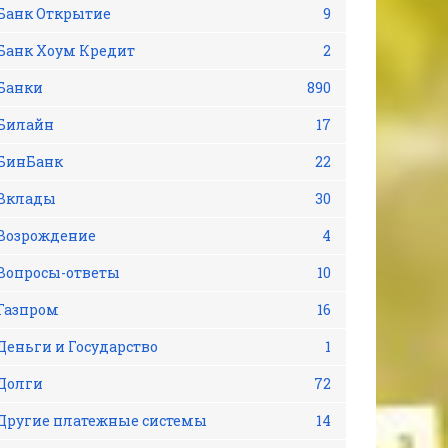
Банк Открытие
9
Банк Хоум Кредит
2
Банки
890
Билайн
17
БинБанк
22
Вклады
30
Возрождение
4
Вопросы-ответы
10
Газпром
16
Деньги и Государство
1
Долги
72
Другие платежные системы
14