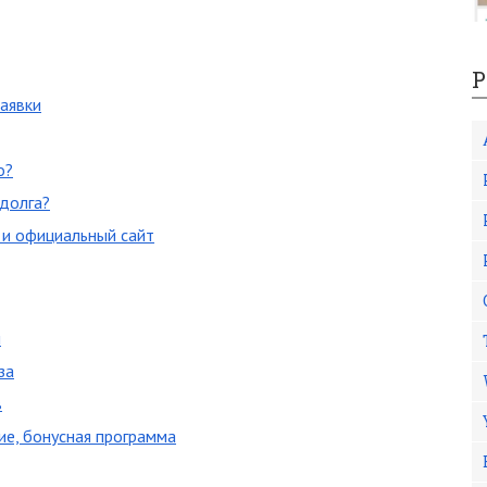
Р
аявки
о?
 долга?
 и официальный сайт
и
за
в
ие, бонусная программа