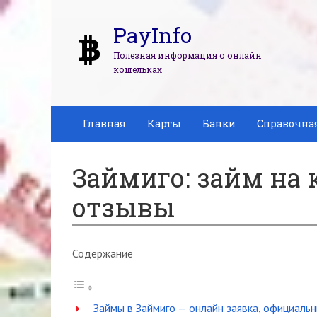
PayInfo
Полезная информация о онлайн
кошельках
Главная
Карты
Банки
Справочна
Займиго: займ на 
отзывы
Содержание
Займы в Займиго — онлайн заявка, официальн