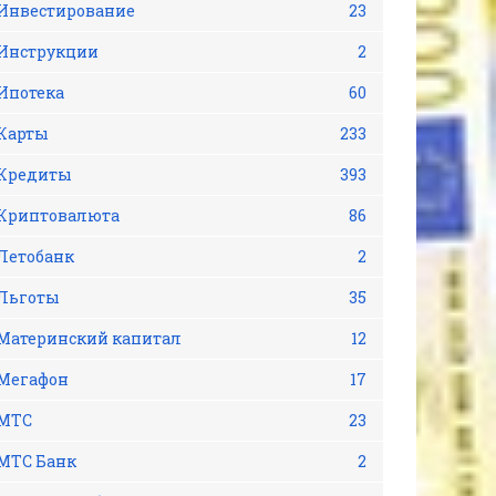
Инвестирование
23
Инструкции
2
Ипотека
60
Карты
233
Кредиты
393
Криптовалюта
86
Летобанк
2
Льготы
35
Материнский капитал
12
Мегафон
17
МТС
23
МТС Банк
2