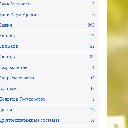
Банк Открытие
9
Банк Хоум Кредит
2
Банки
890
Билайн
17
БинБанк
22
Вклады
30
Возрождение
4
Вопросы-ответы
10
Газпром
16
Деньги и Государство
1
Долги
72
Другие платежные системы
14