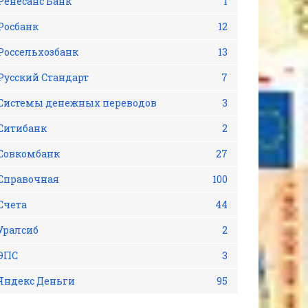
Ренесанс Банк
1
Росбанк
12
Россельхозбанк
13
Русский Стандарт
7
Системы денежных переводов
3
Ситибанк
2
Совкомбанк
27
Справочная
100
Счета
44
Уралсиб
2
ЭПС
3
Яндекс Деньги
95