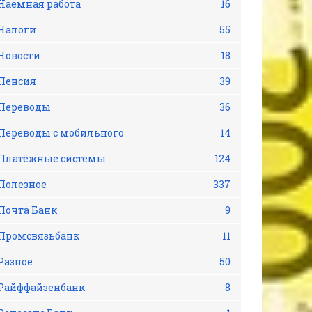
Наемная работа
16
Налоги
55
Новости
18
Пенсия
39
Переводы
36
Переводы с мобильного
14
Платёжные системы
124
Полезное
337
Почта Банк
9
Промсвязьбанк
11
Разное
50
Райффайзенбанк
8