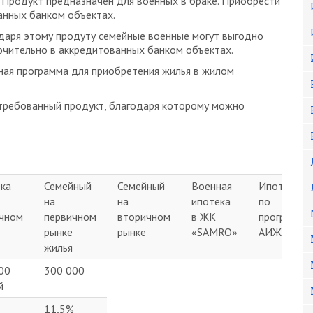
 Продукт предназначен для военных в браке. Приобрести
анных банком объектах.
даря этому продуту семейные военные могут выгодно
ючительно в аккредитованных банком объектах.
ная программа для приобретения жилья в жилом
требованный продукт, благодаря которому можно
ка
Семейный
Семейный
Военная
Ипотека
на
на
ипотека
по
чном
первичном
вторичном
в ЖК
программе
рынке
рынке
«SAMRO»
АИЖК
жилья
00
300 000
й
11,5%