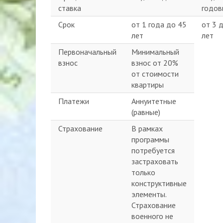
ставка
годов
Срок
от 1 года до 45
от 3 
лет
лет
Первоначальный
Минимальный
взнос
взнос от 20%
от стоимости
квартиры
Платежи
Аннуитетные
(равные)
Страхование
В рамках
программы
потребуется
застраховать
только
конструктивные
элементы.
Страхование
военного не