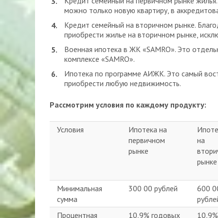
Кредит семейный на первичном рынке жилья.
можно только новую квартиру, в аккредитов
Кредит семейный на вторичном рынке. Благо
приобрести жилье на вторичном рынке, искл
Военная ипотека в ЖК «SAMRO». Это отдель
комплексе «SAMRO».
Ипотека по программе АИЖК. Это самый вос
приобрести любую недвижимость.
Рассмотрим условия по каждому продукту:
Условия
Ипотека на
Ипоте
первичном
на
рынке
втори
рынке
Минимальная
300 00 рублей
600 0
сумма
рубле
Процентная
10,9% годовых
10,9%