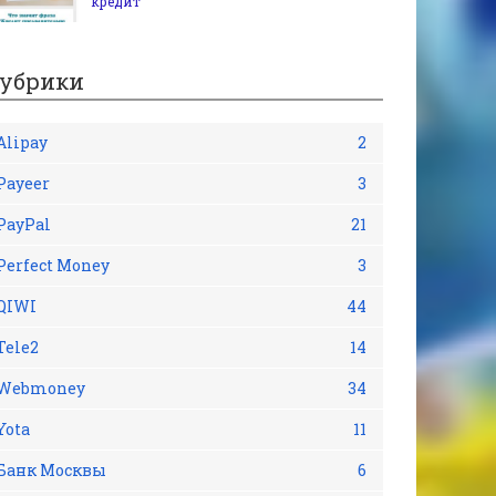
кредит
убрики
Alipay
2
Payeer
3
PayPal
21
Perfect Money
3
QIWI
44
Tele2
14
Webmoney
34
Yota
11
Банк Москвы
6