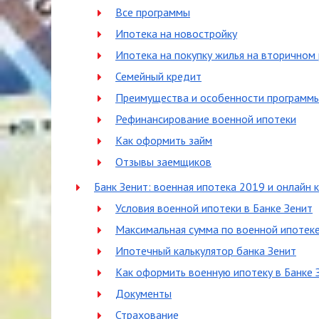
Все программы
Ипотека на новостройку
Ипотека на покупку жилья на вторичном
Семейный кредит
Преимущества и особенности программ
Рефинансирование военной ипотеки
Как оформить займ
Отзывы заемщиков
Банк Зенит: военная ипотека 2019 и онлайн 
Условия военной ипотеки в Банке Зенит
Максимальная сумма по военной ипотеке
Ипотечный калькулятор банка Зенит
Как оформить военную ипотеку в Банке 
Документы
Страхование