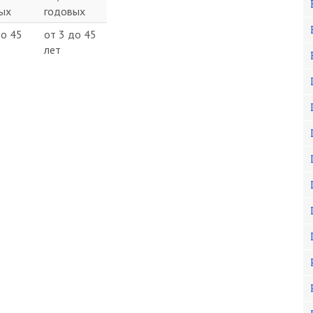
ых
годовых
до 45
от 3 до 45
лет