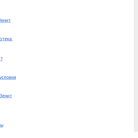
Зенит
потека
т?
условия
 Зенит
вы