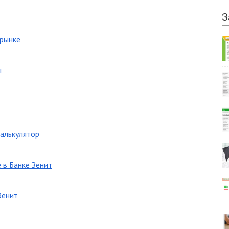
З
 рынке
ы
калькулятор
 в Банке Зенит
Зенит