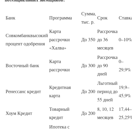
Сумма,
Банк
Программа
Срок
Ставк
тыс. р.
Карта
Рассрочка
Совкомбанквысокий
рассрочки
До 350
до 36
0–10%
процент одобрения
«Халва»
месяцев
Рассрочка
Карта
0–
Восточный банк
До 300
до 90
рассрочки
29,9%
дней
Льготный
Кредитная
19,9–
Ренессанс кредит
До 200
период до
карта
45,9%
55 дней
Товарный
8, 10, 12
17,44–
Хоум Кредит
До 200
кредит
месяцев
25,25
Ипотека с