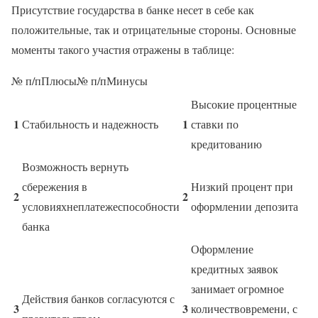
Присутствие государства в банке несет в себе как
положительные, так и отрицательные стороны. Основные
моменты такого участия отражены в таблице:
№ п/пПлюсы№ п/пМинусы
Высокие процентные
1
1
Стабильность и надежность
ставки по
кредитованию
Возможность вернуть
сбережения в
Низкий процент при
2
2
условияхнеплатежеспособности
оформлении депозита
банка
Оформление
кредитных заявок
занимает огромное
Действия банков согласуются с
3
3
количествовремени, с