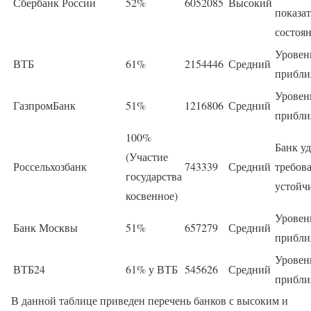
Сбербанк России
52%
6052085
Высокий
показа
состоян
Уровен
ВТБ
61%
2154446
Средний
прибли
Уровен
ГазпромБанк
51%
1216806
Средний
прибли
100%
Банк у
(Участие
Россельхозбанк
743339
Средний
требов
государства
устойч
косвенное)
Уровен
Банк Москвы
51%
657279
Средний
прибли
Уровен
ВТБ24
61% у ВТБ
545626
Средний
прибли
В данной таблице приведен перечень банков с высоким и