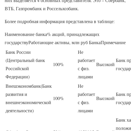
них выделяется 4 основных представителя. Это – Сбербанк,
ВТБ, Газпромбанк и Россельхозбанк.
Более подробная информация представлена в таблице:
Наименование банка% акций, принадлежащих
государствуРаботающие активы, млн руб БанкаПримечание
Банк России
Не
(Центральный банк
работает
Банк п
100%
Высокий
Российской
с физ.
государ
Федерации)
лицами
Внешэкономбанк(Банк
Не
развития и
работает
Банк п
100%
Высокий
внешнеэкономической
с физ.
государ
деятельности)
лицами
Банк ха
положи