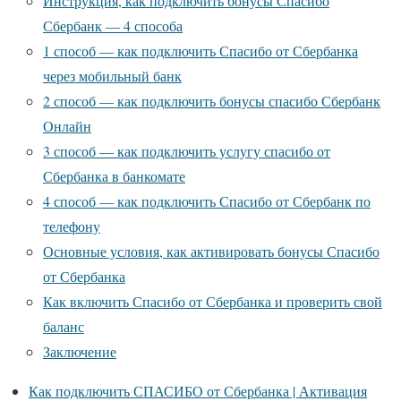
Инструкция, как подключить бонусы Спасибо
Сбербанк — 4 способа
1 способ — как подключить Спасибо от Сбербанка
через мобильный банк
2 способ — как подключить бонусы спасибо Сбербанк
Онлайн
3 способ — как подключить услугу спасибо от
Сбербанка в банкомате
4 способ — как подключить Спасибо от Сбербанк по
телефону
Основные условия, как активировать бонусы Спасибо
от Сбербанка
Как включить Спасибо от Сбербанка и проверить свой
баланс
Заключение
Как подключить СПАСИБО от Сбербанка | Активация