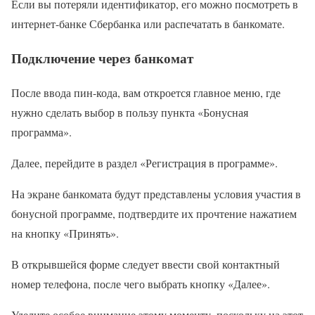
Если вы потеряли идентификатор, его можно посмотреть в
интернет-банке Сбербанка или распечатать в банкомате.
Подключение через банкомат
После ввода пин-кода, вам откроется главное меню, где
нужно сделать выбор в пользу пункта «Бонусная
программа».
Далее, перейдите в раздел «Регистрация в программе».
На экране банкомата будут представлены условия участия в
бонусной программе, подтвердите их прочтение нажатием
на кнопку «Принять».
В открывшейся форме следует ввести свой контактный
номер телефона, после чего выбрать кнопку «Далее».
Уделите особое внимание этому моменту, поскольку на этот