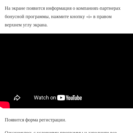
На экране появится информация о компаниях-партнерах
бонусной программы, нажмите кнопку «i» в правом
верхнем углу экрана.
Появится форма регистрации.
Ознакомьтесь с условиями программы и заполните все