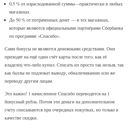
0,5 % от израсходованной суммы—практически в любых
магазинах.
До 50 % от потраченных денег — в тех магазинах,
которые являются официальными партнёрами Сбербанка
по программе «Спасибо».
Сами бонусы не являются денежными средствами. Они
приходят на ещё один счёт карты после того, как её
владелец что-либо купил. Списать их просто так нельзя, так
как баллы не подлежат выводу, обналичиванию или же
переводу другим лицам.
Это важно! 1 начисленное Спасибо переводится на 1
бонусный рубль. Потом эти деньги на дополнительном
счету списываются при очередных покупках, но только в
качестве скидки.