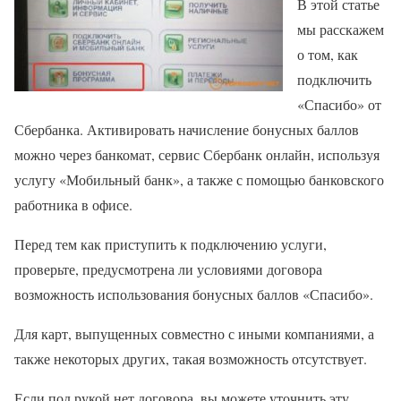
В этой статье
мы расскажем
о том, как
подключить
«Спасибо» от
Сбербанка. Активировать начисление бонусных баллов
можно через банкомат, сервис Сбербанк онлайн, используя
услугу «Мобильный банк», а также с помощью банковского
работника в офисе.
Перед тем как приступить к подключению услуги,
проверьте, предусмотрена ли условиями договора
возможность использования бонусных баллов «Спасибо».
Для карт, выпущенных совместно с иными компаниями, а
также некоторых других, такая возможность отсутствует.
Если под рукой нет договора, вы можете уточнить эту