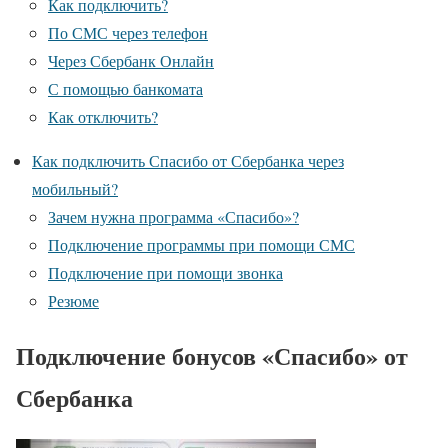
Как подключить?
По СМС через телефон
Через Сбербанк Онлайн
С помощью банкомата
Как отключить?
Как подключить Спасибо от Сбербанка через
мобильный?
Зачем нужна программа «Спасибо»?
Подключение программы при помощи СМС
Подключение при помощи звонка
Резюме
Подключение бонусов «Спасибо» от
Сбербанка