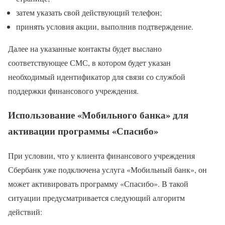
затем указать свой действующий телефон;
принять условия акции, выполнив подтверждение.
Далее на указанные контакты будет выслано
соответствующее СМС, в котором будет указан
необходимый идентификатор для связи со службой
поддержки финансового учреждения.
Использование «Мобильного банка» для
активации программы «Спасибо»
При условии, что у клиента финансового учреждения
Сбербанк уже подключена услуга «Мобильный банк», он
может активировать программу «Спасибо». В такой
ситуации предусматривается следующий алгоритм
действий: