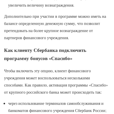
увеличить величину вознаграждения.
Дополнительно при участии в программе можно иметь на
балансе определенную денежную сумму, что позволит
претендовать на более крупное вознаграждение от
партнеров финансового учреждения.
Как клиенту Сбербанка подключить
программу бонусов «Спасибо»
Чтобы включить эту опцию, клиент финансового
учреждения может воспользоваться несколькими
способами. Как правило, активация программы «Спасибо»
от крупного российского банка может происходить так:
через использование терминалов самообслуживания и
банкоматов финансового учреждения Сбербанк России;