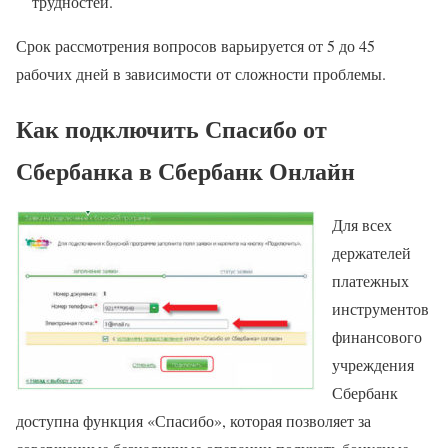
трудностей.
Срок рассмотрения вопросов варьируется от 5 до 45
рабочих дней в зависимости от сложности проблемы.
Как подключить Спасибо от
Сбербанка в Сбербанк Онлайн
Для всех
держателей
платежных
инструментов
финансового
учреждения
Сбербанк
доступна функция «Спасибо», которая позволяет за