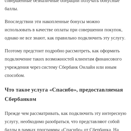
совершенные безналичные операции получать бонусные
баллы.
Впоследствии эти накопленные бонусы можно
использовать в качестве оплаты при совершении покупок,
однако не все знают, как правильно подключить эту услугу.
Поэтому предстоит подробно рассмотреть, как оформить
подключение таких возможностей клиентам финансового
учреждения через систему Сбербанк Онлайн или иным
способом.
Что такое услуга «Спасибо», предоставляемая
Сбербанком
Прежде чем рассматривать, как подключить эту интересную
услугу, необходимо разобраться, что представляют собой
баллы в рамках программы «Спасибо» от Сбербанка. На