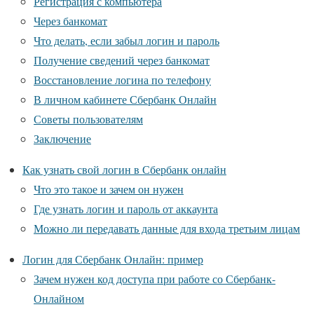
Регистрация с компьютера
Через банкомат
Что делать, если забыл логин и пароль
Получение сведений через банкомат
Восстановление логина по телефону
В личном кабинете Сбербанк Онлайн
Советы пользователям
Заключение
Как узнать свой логин в Сбербанк онлайн
Что это такое и зачем он нужен
Где узнать логин и пароль от аккаунта
Можно ли передавать данные для входа третьим лицам
Логин для Сбербанк Онлайн: пример
Зачем нужен код доступа при работе со Сбербанк-
Онлайном