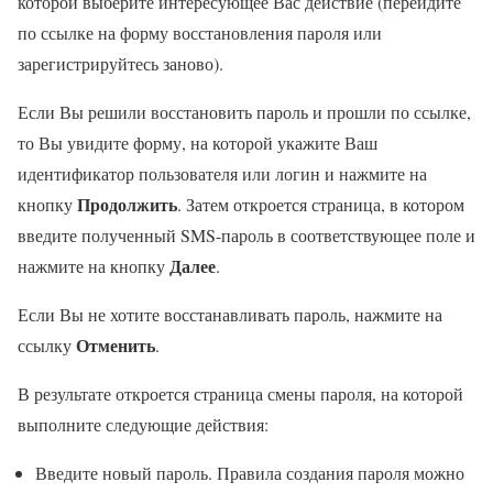
которой выберите интересующее Вас действие (перейдите
по ссылке на форму восстановления пароля или
зарегистрируйтесь заново).
Если Вы решили восстановить пароль и прошли по ссылке,
то Вы увидите форму, на которой укажите Ваш
идентификатор пользователя или логин и нажмите на
Продолжить
кнопку
. Затем откроется страница, в котором
введите полученный SMS-пароль в соответствующее поле и
Далее
нажмите на кнопку
.
Если Вы не хотите восстанавливать пароль, нажмите на
Отменить
ссылку
.
В результате откроется страница смены пароля, на которой
выполните следующие действия:
Введите новый пароль. Правила создания пароля можно