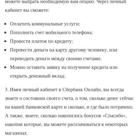
можете выбрать необходимую вам опцию. Через личный
кабинет вы сможете:
Оплатить коммунальные услуги;
Пополнить счет мобильного телефона;
Провести платеж по кредиту;
Перевести деньги на карту другому человеку, или
переводить деньги между своими счетами;
Можно оставить заявку на получение кредита или
открыть денежный вклад;
3. Имея личный кабинет в Сбербанк Онлайн, вы всегда
знаете о состоянии своего счета, о том, сколько денег сейчас
на вашей банковской карте и сколько, и где было потрачено.
А также, знаете, сколько накопилось бонусов «Спасибо»,
накопив которые, вы можете расплачиваться в некоторых
магазинах.