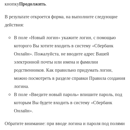
Продолжить
кнопку
.
В результате откроется форма, на выполните следующие
действия:
В поле «Новый логин» укажите логин, с помощью
которого Вы хотите входить в систему «Сбербанк
Онлайн». Пожалуйста, не вводите адрес Вашей
электронной почты или имена и фамилии
родственников. Как правильно придумать логин,
можно посмотреть в разделе справки Правила создания
логина.
В поле «Введите новый пароль» впишите пароль, под
которым Вы будете входить в систему «Сбербанк
Онлайн».
Обратите внимание: при вводе логина и пароля под полями