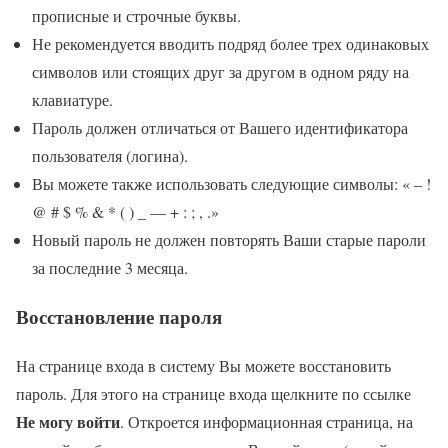
прописные и строчные буквы.
Не рекомендуется вводить подряд более трех одинаковых
символов или стоящих друг за другом в одном ряду на
клавиатуре.
Пароль должен отличаться от Вашего идентификатора
пользователя (логина).
Вы можете также использовать следующие символы: « – !
@ # $ % & * ( ) _ — + : ; , .»
Новый пароль не должен повторять Ваши старые пароли
за последние 3 месяца.
Восстановление пароля
На странице входа в систему Вы можете восстановить
пароль. Для этого на странице входа щелкните по ссылке
Не могу войти
. Откроется информационная страница, на