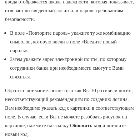
ввода отображается шкала надежности, которая показывает,
отвечает ли введенный логин или пароль требованиям
безопасности.
В поле «Повторите пароль» укажите ту же комбинацию
символов, которую ввели в поле «Введите новый
пароль».
Затем укажите адрес электронной почты, по которому
сотрудники банка при необходимости смогут с Вами
связаться.
Обратите внимание: после того как Вы 10 раз ввели логин,
несоответствующий рекомендациям по созданию логина,
Вам необходимо указать код с картинки в соответствующем
поле. В случае, если Вы не можете разобрать рисунок на
Обновить код
картинке, нажмите на ссылку
и впишите
новый код.