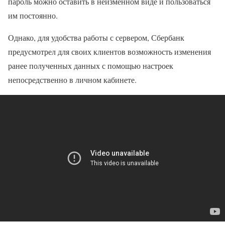
пароль можно оставить в неизменном виде и пользоваться
им постоянно.
Однако, для удобства работы с сервером, Сбербанк
предусмотрел для своих клиентов возможность изменения
ранее полученных данных с помощью настроек
непосредственно в личном кабинете.