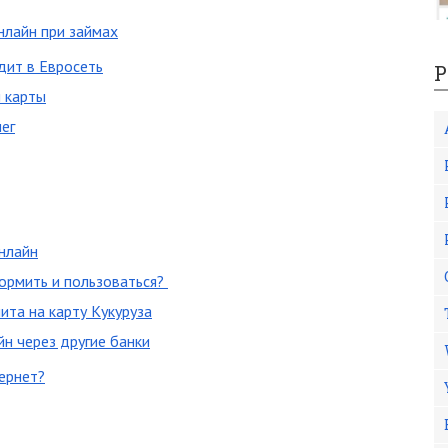
нлайн при займах
едит в Евросеть
Р
 карты
ег
онлайн
формить и пользоваться?
та на карту Кукуруза
йн через другие банки
тернет?