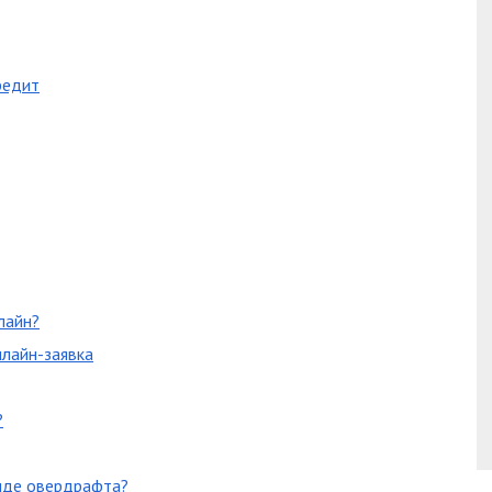
редит
лайн?
нлайн-заявка
?
виде овердрафта?