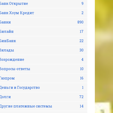
Банк Открытие
9
Банк Хоум Кредит
2
Банки
890
Билайн
17
БинБанк
22
Вклады
30
Возрождение
4
Вопросы-ответы
10
Газпром
16
Деньги и Государство
1
Долги
72
Другие платежные системы
14