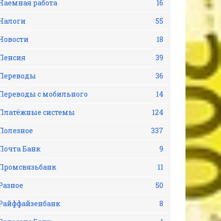
Наемная работа
16
Налоги
55
Новости
18
Пенсия
39
Переводы
36
Переводы с мобильного
14
Платёжные системы
124
Полезное
337
Почта Банк
9
Промсвязьбанк
11
Разное
50
Райффайзенбанк
8