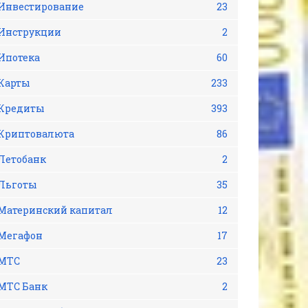
Инвестирование
23
Инструкции
2
Ипотека
60
Карты
233
Кредиты
393
Криптовалюта
86
Летобанк
2
Льготы
35
Материнский капитал
12
Мегафон
17
МТС
23
МТС Банк
2