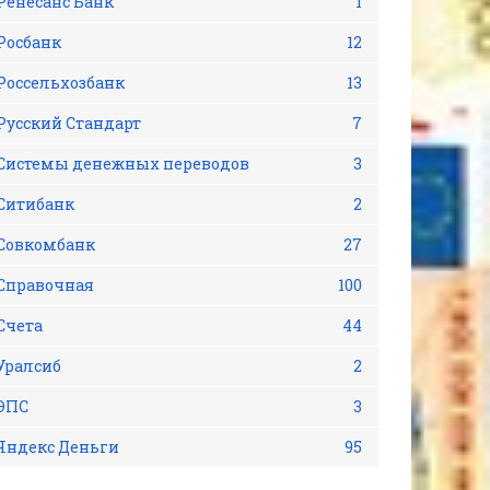
Ренесанс Банк
1
Росбанк
12
Россельхозбанк
13
Русский Стандарт
7
Системы денежных переводов
3
Ситибанк
2
Совкомбанк
27
Справочная
100
Счета
44
Уралсиб
2
ЭПС
3
Яндекс Деньги
95