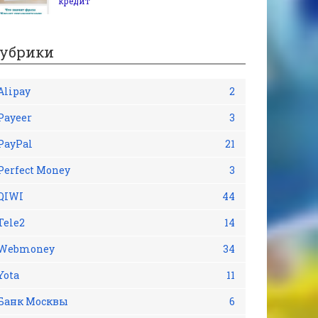
кредит
убрики
Alipay
2
Payeer
3
PayPal
21
Perfect Money
3
QIWI
44
Tele2
14
Webmoney
34
Yota
11
Банк Москвы
6