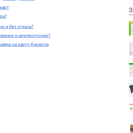
карт
З
ра?
но и без отказа?
новенно и круглосуточно?
айма на карту Кукуруза