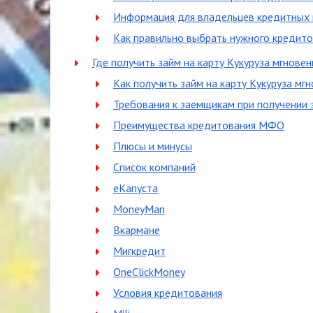
Информация для владельцев кредитных 
Как правильно выбрать нужного кредито
Где получить займ на карту Кукуруза мгновен
Как получить займ на карту Кукуруза мг
Требования к заемщикам при получении з
Преимущества кредитования МФО
Плюсы и минусы
Список компаний
еКапуста
MoneyMan
Вкармане
Мигкредит
OneClickMoney
Условия кредитования