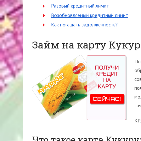
Разовый кредитный лимит
Возобновляемый кредитный лимит
Как погашать задолженность?
Займ на карту Кукур
По
об
со
по
мо
за
КР
Что такое карта Кукуру