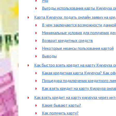
Mili
Выгоды использования карты Кукуруза о
Карта Кукуруза: подать онлайн заявку на кр
В чем заключаются возможности данной
Минимальные условия для получения ден
Возврат кредитных средств
Некоторые нюансы пользования картой
Выводы
Как быстро взять кредит на карту Кукуруза 
Какая кредитная карта Кукуруза? Как о
Процедура подключения кредитного лими
Как взять кредит на карту Кукуруза онла
Как взять кредит на карту кукуруза через ин
Какие бывают карты?
Как получить карту?