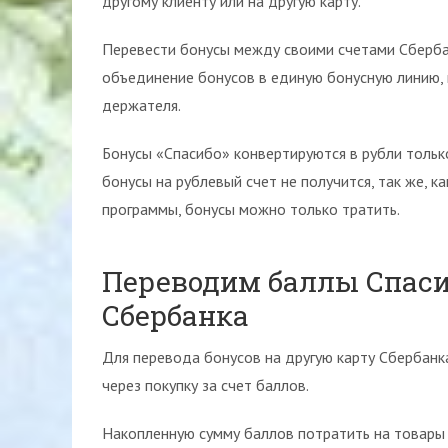
другому клиенту или на другую карту.
Перевести бонусы между своими счетами Сберб
объединение бонусов в единую бонусную линию, 
держателя.
Бонусы «Спасибо» конвертируются в рубли тольк
бонусы на рублевый счет не получится, так же, ка
программы, бонусы можно только тратить.
Переводим баллы Спаси
Сбербанка
Для перевода бонусов на другую карту Сбербан
через покупку за счет баллов.
Накопленную сумму баллов потратить на товары 