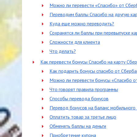
Можно ли перевести «Спасибо» от Сбер
Переводим баллы Спасибо на другую ка
Куда еще можно переводить?
Сохранятся ли баллы при перевыпуске ка
Сложности для клиента
Что делать?
Как перевести бонусы Спасибо на карту Сбе
Как подарить бонусы спасибо от Сберба
Можно ли перевести бонусы «Спасибо от
Что говорят правила программы
Способы перевода бонусов
Перевод бонусов на баланс мобильного
Оплатить товар за третье лицо
Обменять баллы на деньги
Приобретение купона