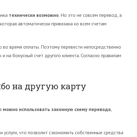
анка
технически возможно
. Но это не совсем перевод, а
которая автоматически привязана ко всем счетам
о во время оплаты. Поэтому перевести непосредственно
к и на бонусный счет другого клиента. Согласно правилам
бо на другую карту
ка
можно использовать законную схему перевода
,
и услуги, что позволит сэкономить собственные средства