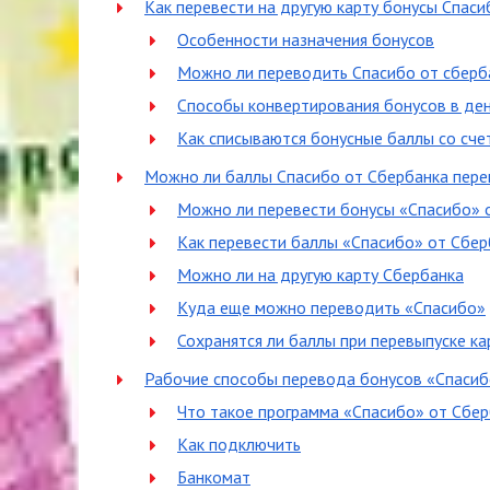
Как перевести на другую карту бонусы Спас
Особенности назначения бонусов
Можно ли переводить Спасибо от сберба
Способы конвертирования бонусов в ден
Как списываются бонусные баллы со сче
Можно ли баллы Спасибо от Сбербанка перев
Можно ли перевести бонусы «Спасибо» 
Как перевести баллы «Спасибо» от Сбер
Можно ли на другую карту Сбербанка
Куда еще можно переводить «Спасибо»
Сохранятся ли баллы при перевыпуске к
Рабочие способы перевода бонусов «Спасиб
Что такое программа «Спасибо» от Сбе
Как подключить
Банкомат