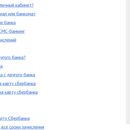
 личный кабинет?
инал или банкомат
е банка
СМС-банкинг
числений
угого банка?
ка
а с другого банка
а карту сбербанка
на карту сбербанка
арту Сбербанка
 все сроки зачисления