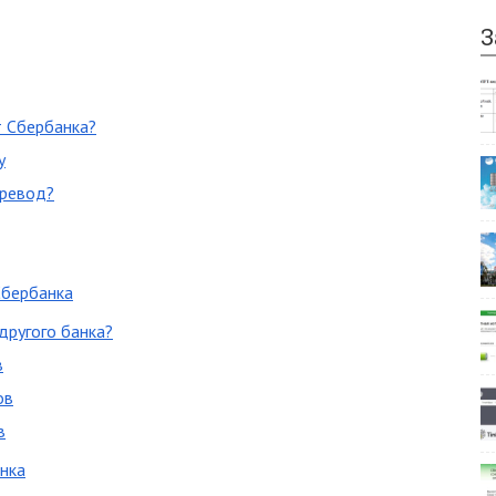
З
т Сбербанка?
у
еревод?
Сбербанка
другого банка?
в
ов
в
анка