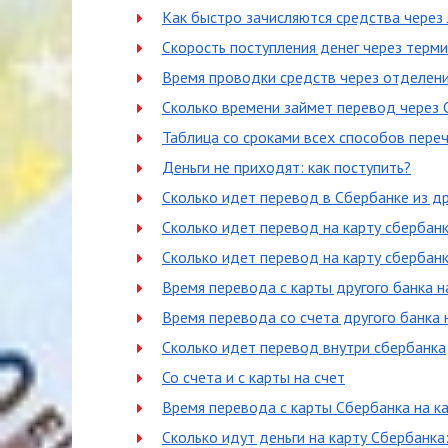
Как быстро зачисляются средства через
Скорость поступления денег через терм
Время проводки средств через отделени
Сколько времени займет перевод через 
Таблица со сроками всех способов пере
Деньги не приходят: как поступить?
Сколько идет перевод в Сбербанке из др
Сколько идет перевод на карту сбербан
Сколько идет перевод на карту сбербанк
Время перевода с карты другого банка н
Время перевода со счета другого банка 
Сколько идет перевод внутри сбербанка
Со счета и с карты на счет
Время перевода с карты Сбербанка на к
Сколько идут деньги на карту Сбербанка: