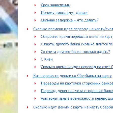
Срок зачисления
Почему долго идут деньги
Сильная задержка – что делать?
Сколько времени идет перевод на карту/сче
Сбербанк: время перевода денег на карт
С карты другого банка сколько длится п
Со счета другого банка сколько ждать?
С Киви
Сколько времени идет перевод на счет 
Как перевести деньги со Сбербанка на карту 
Переводы на карточки сторонних банко
Перевод денег на счета сторонних банк
Альтернативные возможности переводо
Сколько идут деньги с карты на карту Сберб