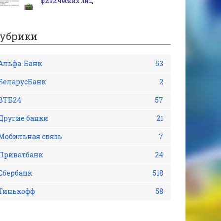
физических лиц
убрики
Альфа-Банк
53
БеларусБанк
2
ВТБ24
57
Другие банки
21
Мобильная связь
7
Приватбанк
24
Сбербанк
518
Тинькофф
58