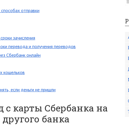
х способах отправки
Р
 сроки зачисления
роки перевода и получения переводов
рез Сбербанк онлайн
х кошельков
нять, если деньги не пришли
д с карты Сбербанка на
 другого банка