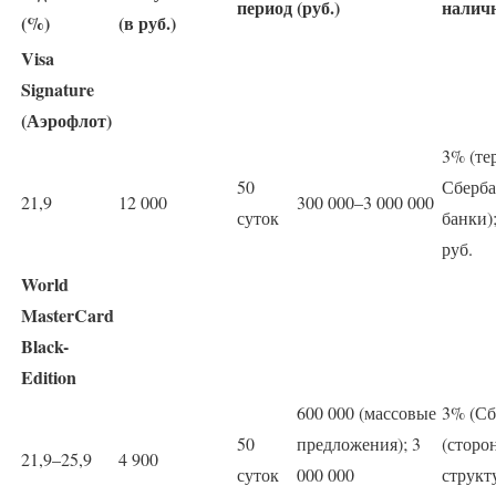
период
(руб.)
налич
(%)
(в руб.)
Visa
Signature
(Аэрофлот)
3% (те
50
Сберба
21,9
12 000
300 000–3 000 000
суток
банки)
руб.
World
MasterCard
Black-
Edition
600 000 (массовые
3% (Сб
50
предложения); 3
(сторо
21,9–25,9
4 900
суток
000 000
структ