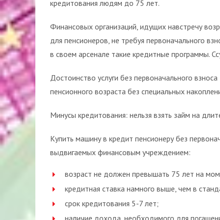
кредитования людям до 75 лет.
Финансовых организаций, идущих навстречу возр
для пенсионеров, не требуя первоначального взн
в своем арсенале такие кредитные программы. С
Достоинство услуги без первоначального взнос
пенсионного возраста без специальных накоплени
Минусы кредитования: нельзя взять займ на длит
Купить машину в кредит пенсионеру без первона
выдвигаемых финансовым учреждением:
возраст не должен превышать 75 лет на мом
кредитная ставка намного выше, чем в стан
срок кредитования 5-7 лет;
наличие дохода, необходимого для погашен