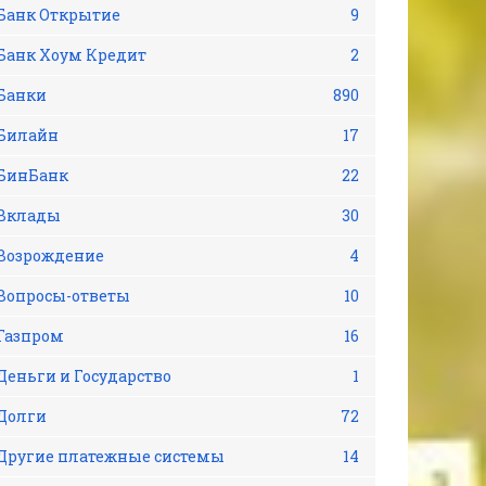
Банк Открытие
9
Банк Хоум Кредит
2
Банки
890
Билайн
17
БинБанк
22
Вклады
30
Возрождение
4
Вопросы-ответы
10
Газпром
16
Деньги и Государство
1
Долги
72
Другие платежные системы
14