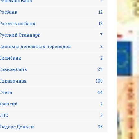
Ренесанс Банк
1
Росбанк
12
Россельхозбанк
13
Русский Стандарт
7
Системы денежных переводов
3
Ситибанк
2
Совкомбанк
27
Справочная
100
Счета
44
Уралсиб
2
ЭПС
3
Яндекс Деньги
95