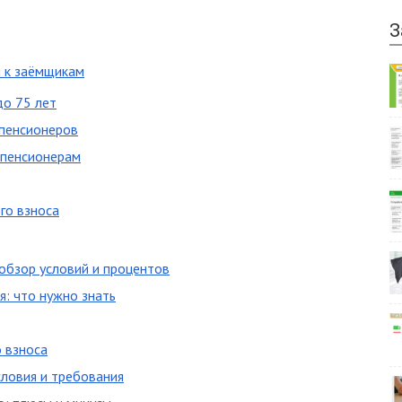
З
 к заёмщикам
до 75 лет
 пенсионеров
 пенсионерам
го взноса
обзор условий и процентов
я: что нужно знать
 взноса
словия и требования