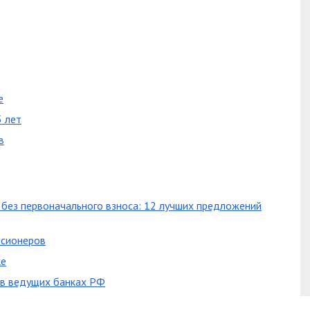
е
5 лет
в
без первоначального взноса: 12 лучших предложений
нсионеров
ке
 в ведущих банках РФ