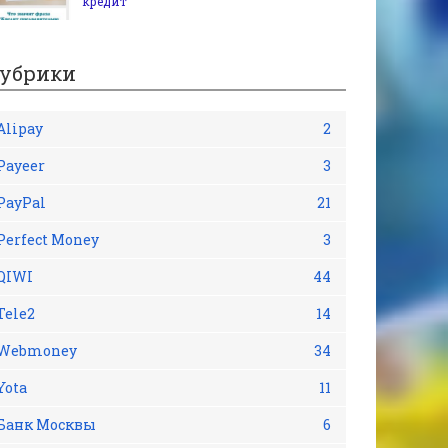
кредит
убрики
Alipay
2
Payeer
3
PayPal
21
Perfect Money
3
QIWI
44
Tele2
14
Webmoney
34
Yota
11
Банк Москвы
6