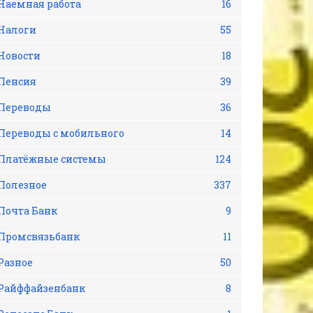
Наемная работа
16
Налоги
55
Новости
18
Пенсия
39
Переводы
36
Переводы с мобильного
14
Платёжные системы
124
Полезное
337
Почта Банк
9
Промсвязьбанк
11
Разное
50
Райффайзенбанк
8