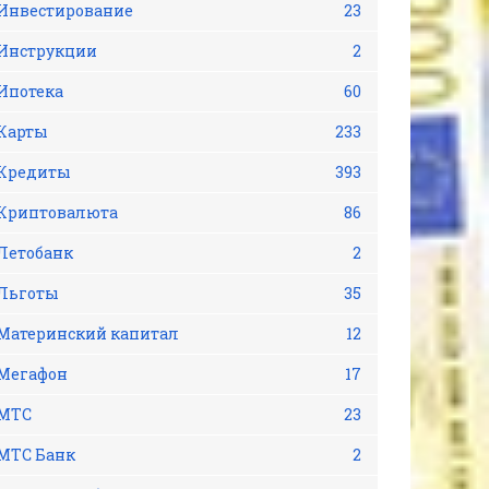
Инвестирование
23
Инструкции
2
Ипотека
60
Карты
233
Кредиты
393
Криптовалюта
86
Летобанк
2
Льготы
35
Материнский капитал
12
Мегафон
17
МТС
23
МТС Банк
2