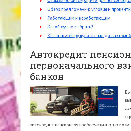
Отзывы об автокредите для пенсионеро
Обзор предложений: условия и процентн
Работающим и неработающим
Какой лучше выбрать?
Как пенсионеру купить в кредит автомо
Автокредит пенсион
первоначального вз
банков
Вы
вы
ср
ог
автокредит пенсионеру проблематично, но возм