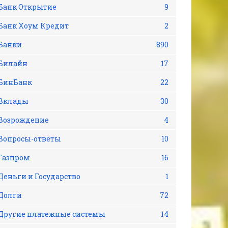
Банк Открытие
9
Банк Хоум Кредит
2
Банки
890
Билайн
17
БинБанк
22
Вклады
30
Возрождение
4
Вопросы-ответы
10
Газпром
16
Деньги и Государство
1
Долги
72
Другие платежные системы
14