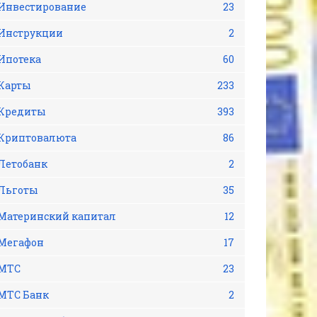
Инвестирование
23
Инструкции
2
Ипотека
60
Карты
233
Кредиты
393
Криптовалюта
86
Летобанк
2
Льготы
35
Материнский капитал
12
Мегафон
17
МТС
23
МТС Банк
2