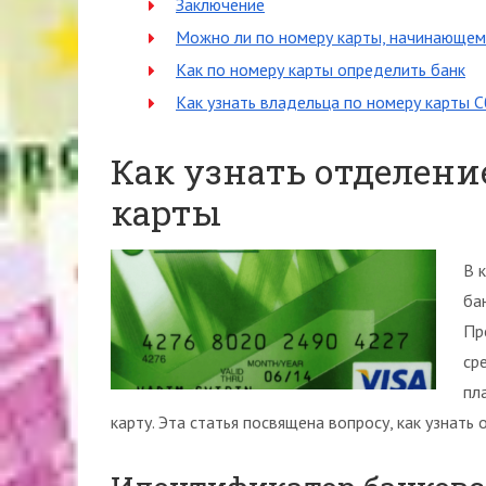
Заключение
Можно ли по номеру карты, начинающему
Как по номеру карты определить банк
Как узнать владельца по номеру карты 
Как узнать отделени
карты
В 
ба
Пр
ср
пл
карту. Эта статья посвящена вопросу, как узнать