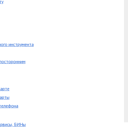
ту
ного инструмента
 посторонним
карте
карты
 телефона
ервисы, БИНы