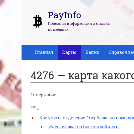
PayInfo
Полезная информация о онлайн
кошельках
Главная
Карты
Банки
Справочна
4276 — карта каког
Содержание
Как узнать отделение Сбербанка по номеру 
Идентификатор банковской карты