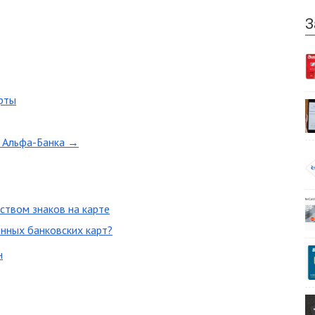
З
арты
т Альфа-Банка →
ством знаков на карте
нных банковских карт?
н