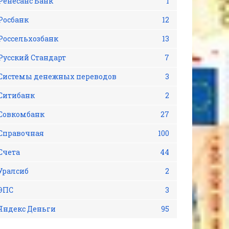
Ренесанс Банк
1
Росбанк
12
Россельхозбанк
13
Русский Стандарт
7
Системы денежных переводов
3
Ситибанк
2
Совкомбанк
27
Справочная
100
Счета
44
Уралсиб
2
ЭПС
3
Яндекс Деньги
95