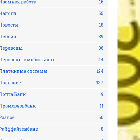
Наемная работа
16
Налоги
55
Новости
18
Пенсия
39
Переводы
36
Переводы с мобильного
14
Платёжные системы
124
Полезное
337
Почта Банк
9
Промсвязьбанк
11
Разное
50
Райффайзенбанк
8