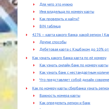
Для чего это нужно
Имя владельца по номеру карты
Как проверить и найти?
BIN таблица
4276 — карта какого банка, какой регион | К
Другие способы
Дебетовая карта с Кэшбэком до 10% о
Как узнать какого банка карта по её номеру
Как узнать онлайн банк по номеру карты
Как узнать банк с нестандартным количе
Что представляет собой дизайн совреме
Как по номеру карты сбербанка узнать регио
Важность номера карты
Как определить регион и банк