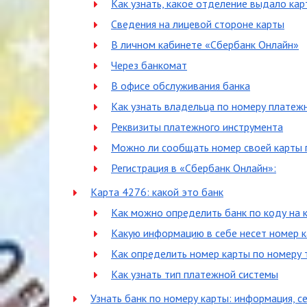
Как узнать, какое отделение выдало кар
Сведения на лицевой стороне карты
В личном кабинете «Сбербанк Онлайн»
Через банкомат
В офисе обслуживания банка
Как узнать владельца по номеру платеж
Реквизиты платежного инструмента
Можно ли сообщать номер своей карты
Регистрация в «Сбербанк Онлайн»:
Карта 4276: какой это банк
Как можно определить банк по коду на 
Какую информацию в себе несет номер 
Как определить номер карты по номеру
Как узнать тип платежной системы
Узнать банк по номеру карты: информация, с