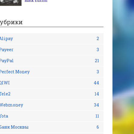
Black Edition
убрики
Alipay
2
Payeer
3
PayPal
21
Perfect Money
3
QIWI
44
Tele2
14
Webmoney
34
Yota
11
Банк Москвы
6