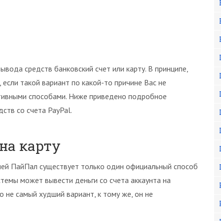
ывода средств банковский счет или карту. В принципе,
если такой вариант по какой-то причине Вас не
ативными способами. Ниже приведено подробное
ств со счета PayPal.
 на карту
лей ПайПал существует только один официальный способ
темы может вывести деньги со счета аккаунта на
ко не самый худший вариант, к тому же, он не