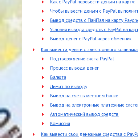
Как с PayPal перевести деньги на карту:
Чтобы вывести деньги с PayPal выполни
Вывод средств с ПайПал на карту Payon
Условия вывода средств с PayPal на карт
Вывод денег с PayPal через обменник
Как вывести деньги с электронного кошелька
Подтверждение счета PayPal
Процесс вывода денег
Валюта
Лимит по выводу
Вывод на счет в местном банке
Вывод на электронные платежные сист
Автоматический вывод средств
Комиссия
Как вывести свои денежные средства с PayPal