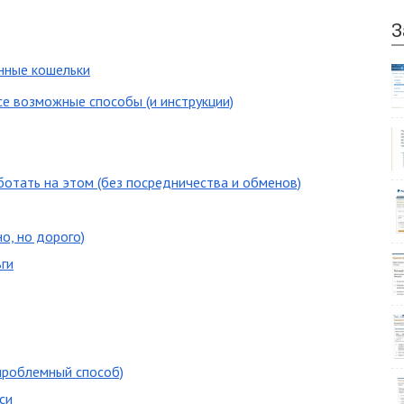
З
онные кошельки
все возможные способы (и инструкции)
ботать на этом (без посредничества и обменов)
о, но дорого)
ги
проблемный способ)
си