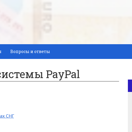
я
Вопросы и ответы
системы PayPal
нах СНГ