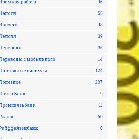
Наемная работа
16
Налоги
55
Новости
18
Пенсия
39
Переводы
36
Переводы с мобильного
14
Платёжные системы
124
Полезное
337
Почта Банк
9
Промсвязьбанк
11
Разное
50
Райффайзенбанк
8