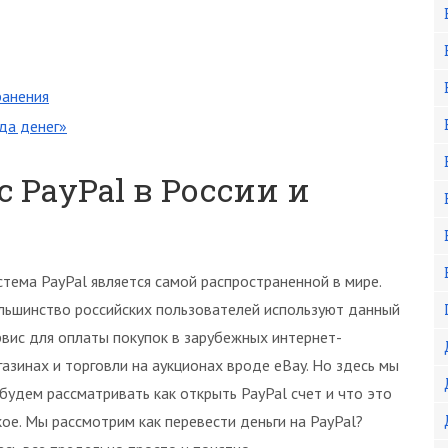
ранения
да денег»
 PayPal в России и
стема PayPal является самой распространенной в мире.
льшинство российских пользователей используют данный
рвис для оплаты покупок в зарубежных интернет-
газинах и торговли на аукционах вроде eBay. Но здесь мы
 будем рассматривать как открыть PayPal счет и что это
кое. Мы рассмотрим как перевести деньги на PayPal?