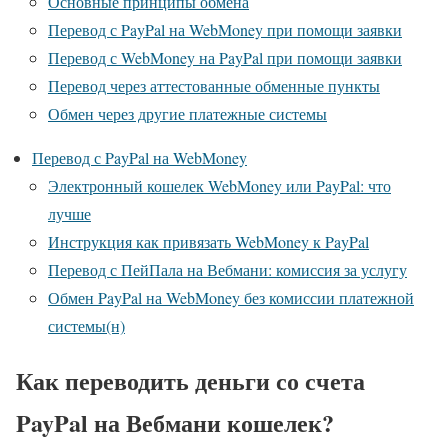
Основные принципы обмена
Перевод с PayPal на WebMoney при помощи заявки
Перевод с WebMoney на PayPal при помощи заявки
Перевод через аттестованные обменные пункты
Обмен через другие платежные системы
Перевод с PayPal на WebMoney
Электронный кошелек WebMoney или PayPal: что
лучше
Инструкция как привязать WebMoney к PayPal
Перевод с ПейПала на Вебмани: комиссия за услугу
Обмен PayPal на WebMoney без комиссии платежной
системы(н)
Как переводить деньги со счета
PayPal на Вебмани кошелек?