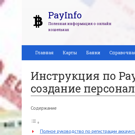
PayInfo
Полезная информация о онлайн
кошельках
Главная
Карты
Банки
Справочна
Инструкция по Pay
создание персона
Содержание
Полное руководство по регистрации аккаунт