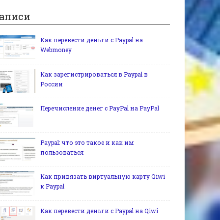
аписи
Как перевести деньги с Paypal на
Webmoney
Как зарегистрироваться в Paypal в
России
Перечисление денег с PayPal на PayPal
Paypal: что это такое и как им
пользоваться
Как привязать виртуальную карту Qiwi
к Paypal
Как перевести деньги с Paypal на Qiwi