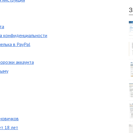
З
та
ка конфиденциальности
елька в PayPal
морозки аккаунта
рыму
 новичков
ет 18 лет