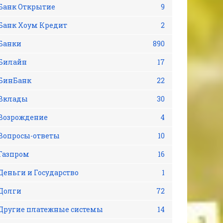
Банк Открытие
9
Банк Хоум Кредит
2
Банки
890
Билайн
17
БинБанк
22
Вклады
30
Возрождение
4
Вопросы-ответы
10
Газпром
16
Деньги и Государство
1
Долги
72
Другие платежные системы
14