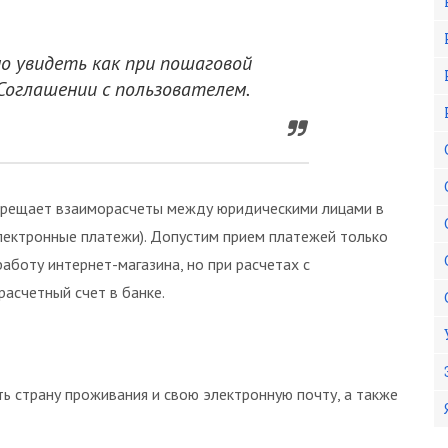
о увидеть как при пошаговой
 Соглашении с пользователем.
прещает взаиморасчеты между юридическими лицами в
электронные платежи). Допустим прием платежей только
работу интернет-магазина, но при расчетах с
расчетный счет в банке.
ть страну проживания и свою электронную почту, а также