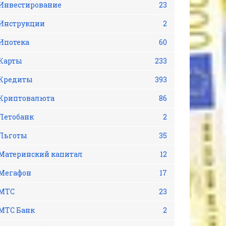
Инвестирование
23
Инструкции
2
Ипотека
60
Карты
233
Кредиты
393
Криптовалюта
86
Летобанк
2
Льготы
35
Материнский капитал
12
Мегафон
17
МТС
23
МТС Банк
2