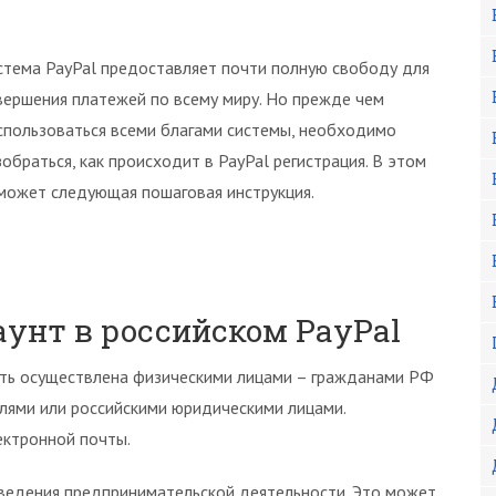
стема PayPal предоставляет почти полную свободу для
вершения платежей по всему миру. Но прежде чем
спользоваться всеми благами системы, необходимо
зобраться, как происходит в PayPal регистрация. В этом
может следующая пошаговая инструкция.
аунт в российском PayPal
ыть осуществлена физическими лицами – гражданами РФ
лями или российскими юридическими лицами.
ектронной почты.
 ведения предпринимательской деятельности. Это может