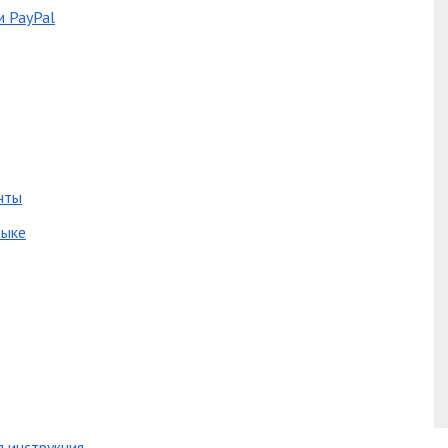
м PayPal
чты
зыке
я инструкция