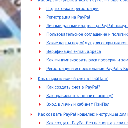
Подготовка к регистрации
Регистрация на PayPal
Личные данные владельца PayPal аккаун
Пользовательское соглашение и полити
Какие карты подойдут для открытия кош
Верификация e-mail адреса
Как минимизировать риск проверки и за
Регистрация и использование PayPal в К
Как открыть новый счет в ПайПал?
Как создать счет в PayPal?
Как правильно заполнить анкету?
Вход в личный кабинет ПэйПэл
Как создать PayPal кошелек: инструкция для
Как создать PayPal без паспорта, если н