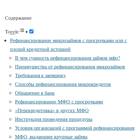
Содержание
Toggle
Рефинансирование микрозаймов с просрочками или с
плохой кредитной историей
В чем сущность рефинансирования займов мфо?
Преимущества от рефинансирования микрозаймов
Требования к заемщику
Способы рефинансирования микрокредитов
Обращение в банк
Рефинансирование МФО с просрочками
«Перекредитовка» в других МФО
Инструкция проведения процедуры
Условия организаций с программой рефинансирования
МФО, выдающие крупные займы