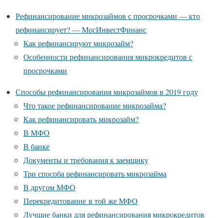
Рефинансирование микрозаймов с просрочками — кто
рефинансирует? — МосИнвестФинанс
Как рефинансируют микрозайм?
Особенности рефинансирования микрокредитов с
просрочками
Способы рефинансирования микрозаймов в 2019 году
Что такое рефинансирование микрозайма?
Как рефинансировать микрозайм?
В МФО
В банке
Документы и требования к заемщику
Три способа рефинансировать микрозайма
В другом МФО
Перекредитование в той же МФО
Лучшие банки для рефинансирования микрокредитов