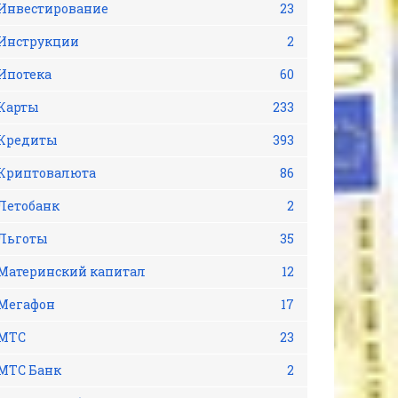
Инвестирование
23
Инструкции
2
Ипотека
60
Карты
233
Кредиты
393
Криптовалюта
86
Летобанк
2
Льготы
35
Материнский капитал
12
Мегафон
17
МТС
23
МТС Банк
2