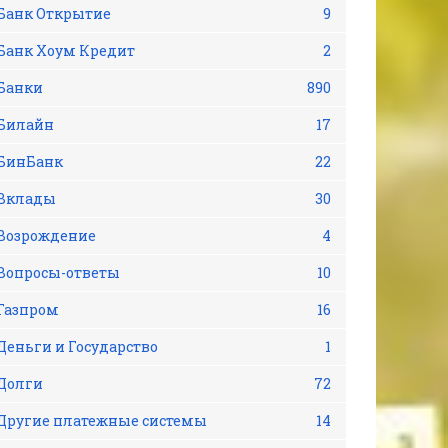
Банк Открытие
9
Банк Хоум Кредит
2
Банки
890
Билайн
17
БинБанк
22
Вклады
30
Возрождение
4
Вопросы-ответы
10
Газпром
16
Деньги и Государство
1
Долги
72
Другие платежные системы
14