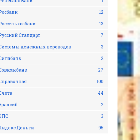
Ренесанс Банк
1
Росбанк
12
Россельхозбанк
13
Русский Стандарт
7
Системы денежных переводов
3
Ситибанк
2
Совкомбанк
27
Справочная
100
Счета
44
Уралсиб
2
ЭПС
3
Яндекс Деньги
95