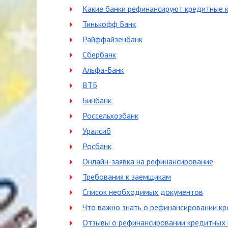
Какие банки рефинансируют кредитные 
Тинькофф Банк
Райффайзенбанк
Сбербанк
Альфа-Банк
ВТБ
Бинбанк
Россельхозбанк
Уралсиб
Росбанк
Онлайн-заявка на рефинансирование
Требования к заемщикам
Список необходимых документов
Что важно знать о рефинансировании кр
Отзывы о рефинансировании кредитных 