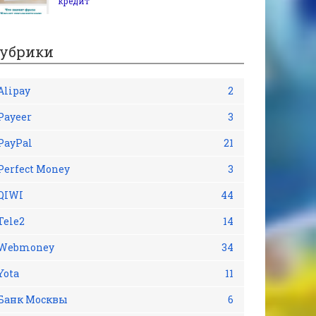
кредит
убрики
Alipay
2
Payeer
3
PayPal
21
Perfect Money
3
QIWI
44
Tele2
14
Webmoney
34
Yota
11
Банк Москвы
6