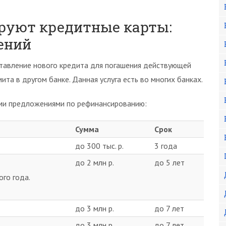
руют кредитные карты:
ений
тавление нового кредита для погашения действующей
ита в другом банке. Данная услуга есть во многих банках.
ыми предложениями по рефинансированию:
Сумма
Срок
до 300 тыс. р.
3 года
до 2 млн р.
до 5 лет
ого года.
до 3 млн р.
до 7 лет
до 3 млн р.
до 7 лет