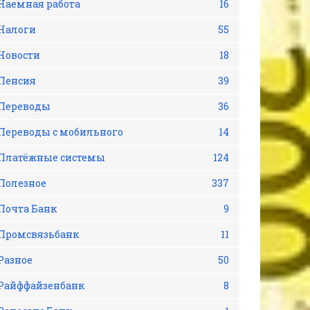
Наемная работа
16
Налоги
55
Новости
18
Пенсия
39
Переводы
36
Переводы с мобильного
14
Платёжные системы
124
Полезное
337
Почта Банк
9
Промсвязьбанк
11
Разное
50
Райффайзенбанк
8