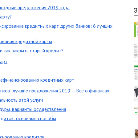
ыгодные предложения 2019 года
З
арту?
нсирование кредитных карт других банков: 6 лучших
ования кредитной карты
и как закрыть старый кредит?
карт
рефинансированию кредитных карт
анков: лучшие предложения 2019 — Все о финансах
льность этой услуги
дуры, варианты осуществления
едиток: основные способы
нсированию кредиток