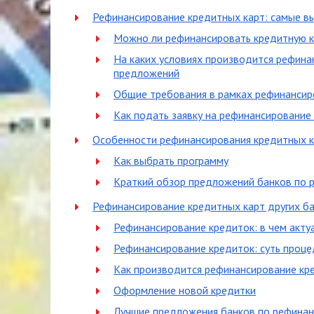
Рефинансирование кредитных карт: самые в
Можно ли рефинансировать кредитную к
На каких условиях производится рефина
предложений
Общие требования в рамках рефинансир
Как подать заявку на рефинансирование 
Особенности рефинансирования кредитных 
Как выбрать программу
Краткий обзор предложений банков по 
Рефинансирование кредитных карт других б
Рефинансирование кредиток: в чем актуа
Рефинансирование кредиток: суть проце
Как производится рефинансирование кр
Оформление новой кредитки
Лучшие предложения банков по рефина