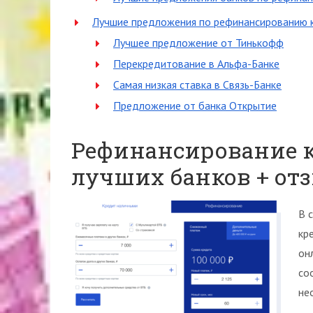
Лучшие предложения по рефинансированию к
Лучшее предложение от Тинькофф
Перекредитование в Альфа-Банке
Самая низкая ставка в Связь-Банке
Предложение от банка Открытие
Рефинансирование к
лучших банков + от
В 
кр
он
со
не