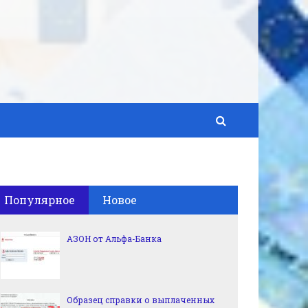
Популярное
Новое
АЗОН от Альфа-Банка
Образец справки о выплаченных