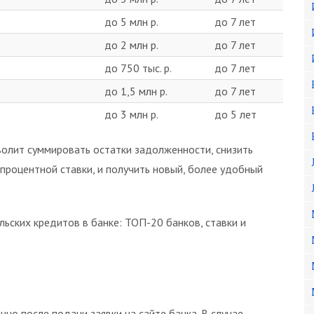
до 5 млн р.
до 7 лет
до 2 млн р.
до 7 лет
до 750 тыс. р.
до 7 лет
до 1,5 млн р.
до 7 лет
до 3 млн р.
до 5 лет
олит суммировать остатки задолженности, снизить
процентной ставки, и получить новый, более удобный
ьских кредитов в банке: ТОП-20 банков, ставки и
но после подачи заявки на сайте банка. В случае