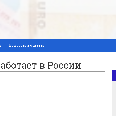
я
Вопросы и ответы
работает в России