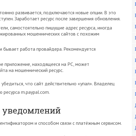
тоянно развивается, подключаются новые опции. В это
тупен. Заработает ресурс после завершения обновления.
ели, самостоятельно пишущие адрес ресурса, иногда
окированных мошеннических сайтов с похожим
и бывает работа провайдера. Рекомендуется
ое приложение, находящееся на PC, может
айта на мошеннический ресурс.
убедиться, что сайт действительно «упал». Владелец
 ресурса m.paypal.com.
м уведомлений
дентификатором и способом связи с платёжным сервисом.