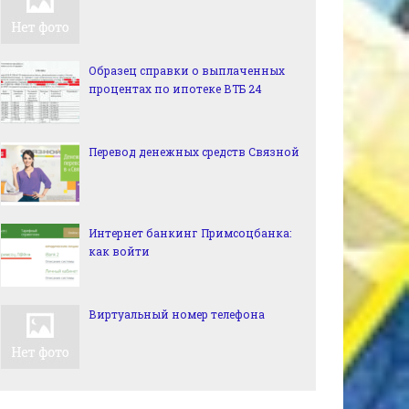
Образец справки о выплаченных
процентах по ипотеке ВТБ 24
Перевод денежных средств Связной
Интернет банкинг Примсоцбанка:
как войти
Виртуальный номер телефона