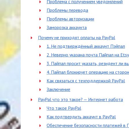
Проблема с получением уведомлений
Проблемы перевода
Проблемы авторизации
Заморозка аккаунта
Почему не приходят оплаты на PayPal
1. Не подтверждённый аккаунт Пэйпал
2. Неверно указана почта Пайпал на Etsy
3. Пайпал просит указать, резидент ли в
4. Пайпал блокирует операцию на сторо
Как связаться с техподдержкой PayPal
Заключение
PayPal что это такое? — Интернет работа
Что такое PayPal
Как подтвердить аккаунт в PayPal
Обеспечение безопасности платежей в 