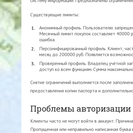
систему информации. Предназначены ограничени
Существующие лимиты:
Анонимный профиль. Пользователю запрещен
Месячный лимит покупок составляет 40000 р
ошибка.
Персонифицированный профиль. Клиент, час
месяц до 200000 руб. Появляется возможност
Проверенный профиль. Владелец учётной зап
доступ ко всем функциям. Сумма максимальн
Снятие ограничений выполняется после заполнен
предоставления копии паспорта и дополнительно
Проблемы авторизации
Клиенты часто не могут войти в аккаунт. Причин
Пропущенная или неправильно написанная буква в