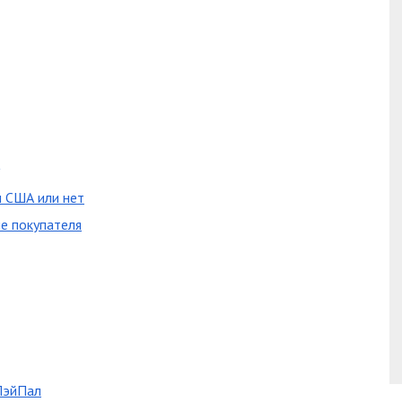
ы США или нет
не покупателя
ПэйПал