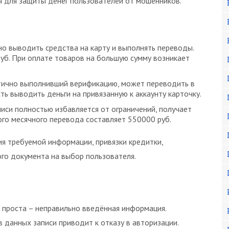
я для защиты денег пользователей от мошенников.
о выводить средства на карту и выполнять переводы.
уб. При оплате товаров на большую сумму возникает
тично выполнивший верификацию, может переводить в
ь выводить деньги на привязанную к аккаунту карточку.
иси полностью избавляется от ограничений, получает
ого месячного перевода составляет 550000 руб.
ия требуемой информации, привязки кредитки,
го документа на выбор пользователя.
а проста – неправильно введённая информация.
 данных записи приводит к отказу в авторизации.