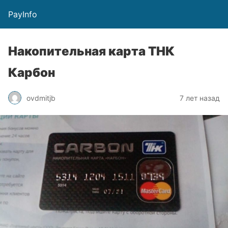
PayInfo
Накопительная карта ТНК
Карбон
ovdmitjb
7 лет назад