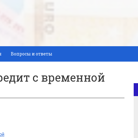
я
Вопросы и ответы
редит с временной
ой