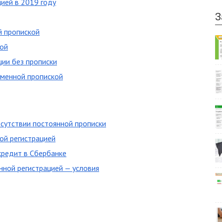
цией в 2019 году
З
й пропиской
кой
ции без прописки
еменной пропиской
тсутствии постоянной прописки
ной регистрацией
кредит в Сбербанке
нной регистрацией — условия