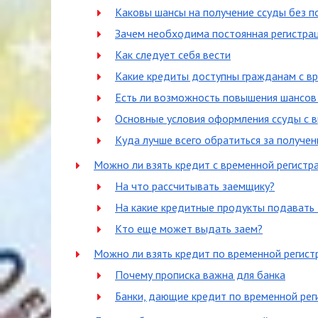
Каковы шансы на получение ссуды без п
Зачем необходима постоянная регистра
Как следует себя вести
Какие кредиты доступны гражданам с в
Есть ли возможность повышения шансов
Основные условия оформления ссуды с 
Куда лучше всего обратиться за получе
Можно ли взять кредит с временной регистр
На что рассчитывать заемщику?
На какие кредитные продукты подавать 
Кто еще может выдать заем?
Можно ли взять кредит по временной регист
Почему прописка важна для банка
Банки, дающие кредит по временной рег