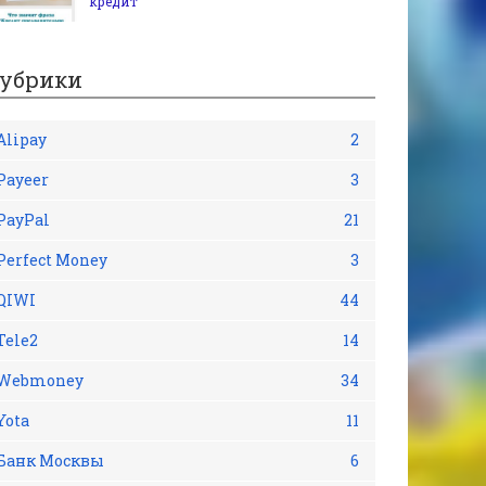
кредит
убрики
Alipay
2
Payeer
3
PayPal
21
Perfect Money
3
QIWI
44
Tele2
14
Webmoney
34
Yota
11
Банк Москвы
6