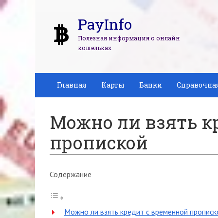
PayInfo
Полезная информация о онлайн
кошельках
Главная
Карты
Банки
Справочна
Можно ли взять к
пропиской
Содержание
Можно ли взять кредит с временной прописк