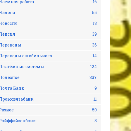
Наемная работа
16
Налоги
55
Новости
18
Пенсия
39
Переводы
36
Переводы с мобильного
14
Платёжные системы
124
Полезное
337
Почта Банк
9
Промсвязьбанк
11
Разное
50
Райффайзенбанк
8