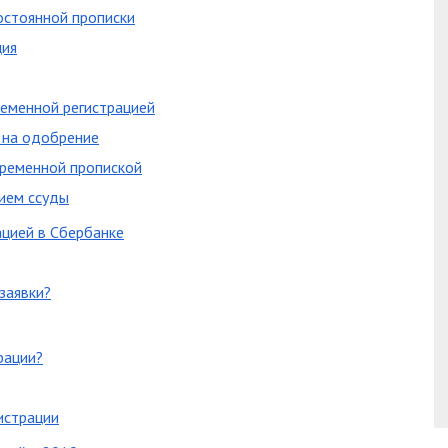
остоянной прописки
ция
ременной регистрацией
 на одобрение
временной пропиской
нием ссуды
ацией в Сбербанке
заявки?
рации?
истрации