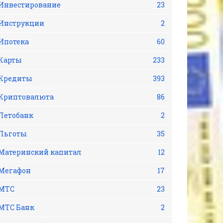
Инвестирование
23
Инструкции
2
Ипотека
60
Карты
233
Кредиты
393
Криптовалюта
86
Летобанк
2
Льготы
35
Материнский капитал
12
Мегафон
17
МТС
23
МТС Банк
2