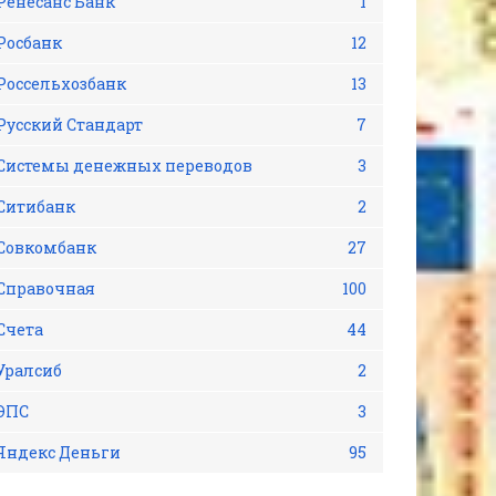
Ренесанс Банк
1
Росбанк
12
Россельхозбанк
13
Русский Стандарт
7
Системы денежных переводов
3
Ситибанк
2
Совкомбанк
27
Справочная
100
Счета
44
Уралсиб
2
ЭПС
3
Яндекс Деньги
95