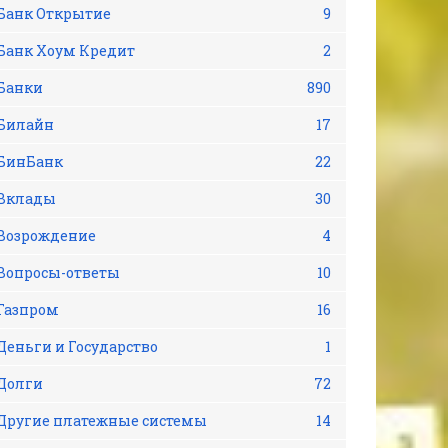
Банк Открытие
9
Банк Хоум Кредит
2
Банки
890
Билайн
17
БинБанк
22
Вклады
30
Возрождение
4
Вопросы-ответы
10
Газпром
16
Деньги и Государство
1
Долги
72
Другие платежные системы
14