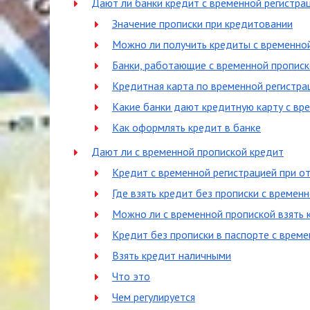
Дают ли банки кредит с временной регистра
Значение прописки при кредитовании
Можно ли получить кредиты с временно
Банки, работающие с временной пропис
Кредитная карта по временной регистра
Какие банки дают кредитную карту с вр
Как оформлять кредит в банке
Дают ли с временной пропиской кредит
Кредит с временной регистрацией при о
Где взять кредит без прописки с времен
Можно ли с временной пропиской взять 
Кредит без прописки в паспорте с време
Взять кредит наличными
Что это
Чем регулируется