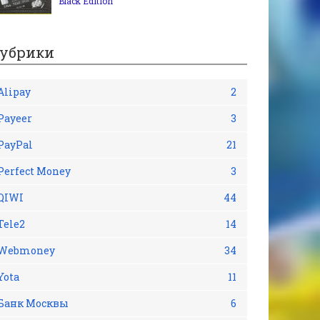
Black Edition
убрики
Alipay
2
Payeer
3
PayPal
21
Perfect Money
3
QIWI
44
Tele2
14
Webmoney
34
Yota
11
Банк Москвы
6