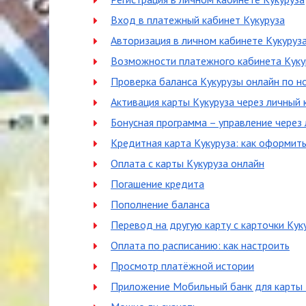
Вход в платежный кабинет Кукуруза
Авторизация в личном кабинете Кукуруз
Возможности платежного кабинета Куку
Проверка баланса Кукурузы онлайн по н
Активация карты Кукуруза через личный 
Бонусная программа – управление через 
Кредитная карта Кукуруза: как оформит
Оплата с карты Кукуруза онлайн
Погашение кредита
Пополнение баланса
Перевод на другую карту с карточки Кук
Оплата по расписанию: как настроить
Просмотр платёжной истории
Приложение Мобильный банк для карты 