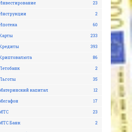
Инвестирование
23
Инструкции
2
Ипотека
60
Карты
233
Кредиты
393
Криптовалюта
86
Летобанк
2
Льготы
35
Материнский капитал
12
Мегафон
17
МТС
23
МТС Банк
2