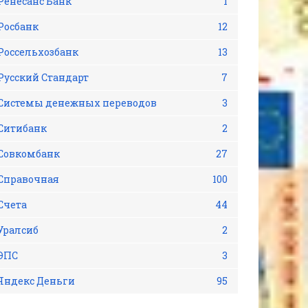
Ренесанс Банк
1
Росбанк
12
Россельхозбанк
13
Русский Стандарт
7
Системы денежных переводов
3
Ситибанк
2
Совкомбанк
27
Справочная
100
Счета
44
Уралсиб
2
ЭПС
3
Яндекс Деньги
95