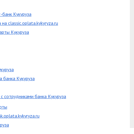
т-банк Кукуруза
а classic.oplata.kykyryza.ru
арты Кукуруза
укуруза
а банка Кукуруза
я с сотрудниками банка Кукуруза
арты
.oplata.kykyryza.ru
уруза