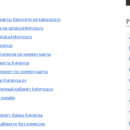
карты Евросети на kukuruza.ru
Р
на oplata.kykyryza.ru
lata.kykyryza.ru
куруза
Кукуруза по номеру карты
нета Кукуруза
тернет по номеру карты
а Кукуруза ру
ичный кабинет kykyryza.ru
 онлайн
ернет-банка Кукуруза
кабинете без комиссии