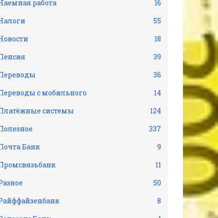
Наемная работа
16
Налоги
55
Новости
18
Пенсия
39
Переводы
36
Переводы с мобильного
14
Платёжные системы
124
Полезное
337
Почта Банк
9
Промсвязьбанк
11
Разное
50
Райффайзенбанк
8