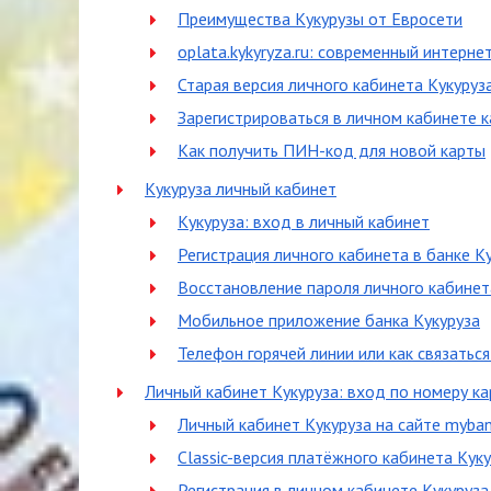
Преимущества Кукурузы от Евросети
oplata.kykyryza.ru: современный интерне
Старая версия личного кабинета Кукуруза н
Зарегистрироваться в личном кабинете к
Как получить ПИН-код для новой карты
Кукуруза личный кабинет
Кукуруза: вход в личный кабинет
Регистрация личного кабинета в банке К
Восстановление пароля личного кабинет
Мобильное приложение банка Кукуруза
Телефон горячей линии или как связатьс
Личный кабинет Кукуруза: вход по номеру к
Личный кабинет Кукуруза на сайте mybank
Classic-версия платёжного кабинета Кук
Регистрация в личном кабинете Кукуруза