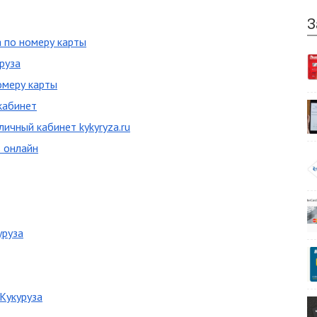
З
а по номеру карты
руза
омеру карты
кабинет
личный кабинет kykyryza.ru
ь онлайн
уруза
Кукуруза