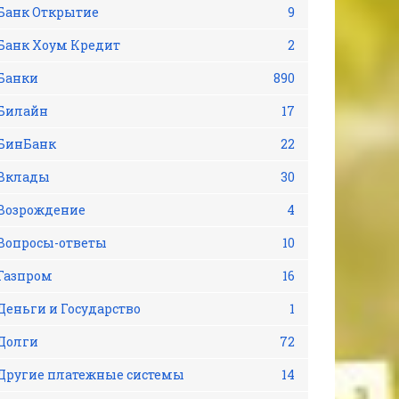
Банк Открытие
9
Банк Хоум Кредит
2
Банки
890
Билайн
17
БинБанк
22
Вклады
30
Возрождение
4
Вопросы-ответы
10
Газпром
16
Деньги и Государство
1
Долги
72
Другие платежные системы
14