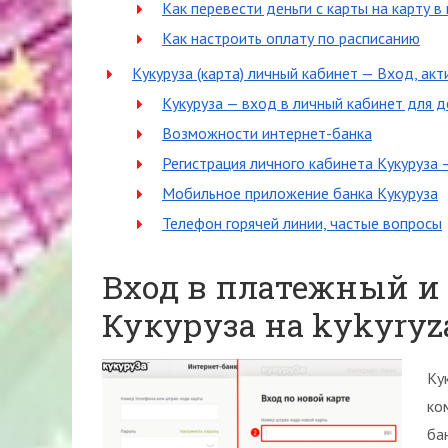
Как перевести деньги с карты на карту 
Как настроить оплату по расписанию
Кукуруза (карта) личный кабинет — Вход, акт
Кукуруза — вход в личный кабинет для 
Возможности интернет-банка
Регистрация личного кабинета Кукуруза 
Мобильное приложение банка Кукуруза
Телефон горячей линии, частые вопросы
Вход в платежный и
Кукуруза на kykyryz
Ку
ко
ба