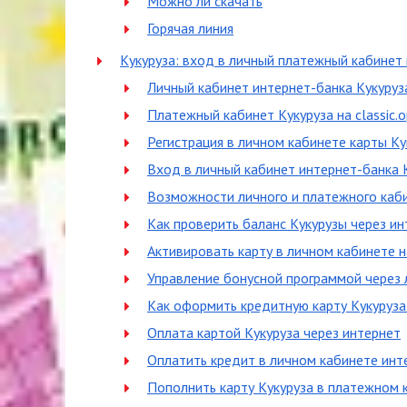
Можно ли скачать
Горячая линия
Кукуруза: вход в личный платежный кабинет 
Личный кабинет интернет-банка Кукуруза 
Платежный кабинет Кукуруза на classic.op
Регистрация в личном кабинете карты Ку
Вход в личный кабинет интернет-банка 
Возможности личного и платежного каби
Как проверить баланс Кукурузы через ин
Активировать карту в личном кабинете н
Управление бонусной программой через л
Как оформить кредитную карту Кукуруза
Оплата картой Кукуруза через интернет
Оплатить кредит в личном кабинете инт
Пополнить карту Кукуруза в платежном 