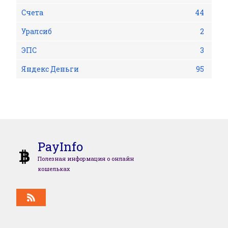
Счета
44
Уралсиб
2
ЭПС
3
Яндекс Деньги
95
PayInfo
Полезная информация о онлайн
кошельках