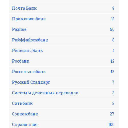
Почта Банк
9
Промсвязьбанк
11
Разное
50
Райффайзенбанк
8
Ренесанс Банк
1
Росбанк
12
Россельхозбанк
13
Русский Стандарт
7
Системы денежных переводов
3
Ситибанк
2
Совкомбанк
27
Справочная
100