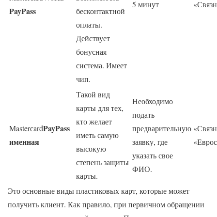
5 минут
«Связ
PayPass
бесконтактной
оплаты.
Действует
бонусная
система. Имеет
чип.
Такой вид
Необходимо
карты для тех,
подать
кто желает
PayPass
Masterсard
предварительную
«Связн
иметь самую
именная
заявку, где
«Еврос
высокую
указать свое
степень защиты
ФИО.
карты.
Это основные виды пластиковых карт, которые может
получить клиент. Как правило, при первичном обращении