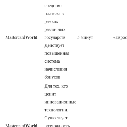
средство
платежа в
рамках
различных
World
Masterсard
государств.
5 минут
«Еврос
Действует
повышенная
система
начисления
бонусов.
Для тех, кто
ценит
инновационные
технологии.
Существует
World
Masterсard
возможность