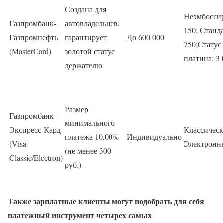
Создана для
Неэмбосси
Газпромбанк-
автовладельцев,
150; Станд
Газпромнефть
гарантирует
До 600 000
750;Статус
(MasterCard)
золотой статус
платина: 3 
держателю
Размер
Газпромбанк-
минимального
Экспресс-Кард
Классическ
платежа 10,00%
Индивидуально
(Visa
Электронны
(не менее 300
Classic/Electron)
руб.)
Также зарплатные клиенты могут подобрать для себя
платежный инструмент четырех самых