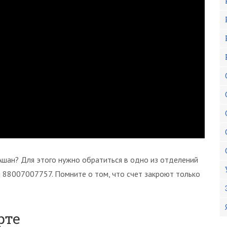
у Ашан? Для этого нужно обратиться в одно из отделений
и 88007007757. Помните о том, что счет закроют только
рте