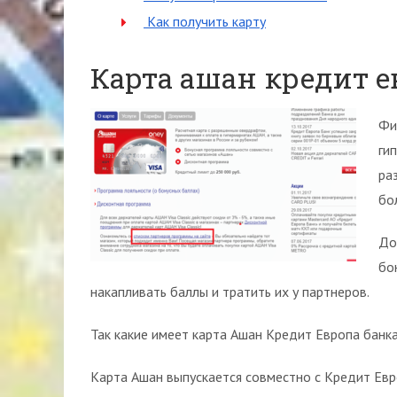
Как получить карту
Карта ашан кредит 
Фи
ги
ра
бо
До
бо
накапливать баллы и тратить их у партнеров.
Так какие имеет карта Ашан Кредит Европа банка
Карта Ашан выпускается совместно с Кредит Ев