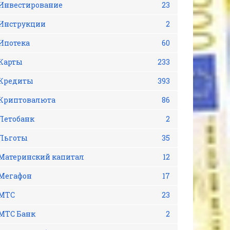
Инвестирование
23
Инструкции
2
Ипотека
60
Карты
233
Кредиты
393
Криптовалюта
86
Летобанк
2
Льготы
35
Материнский капитал
12
Мегафон
17
МТС
23
МТС Банк
2