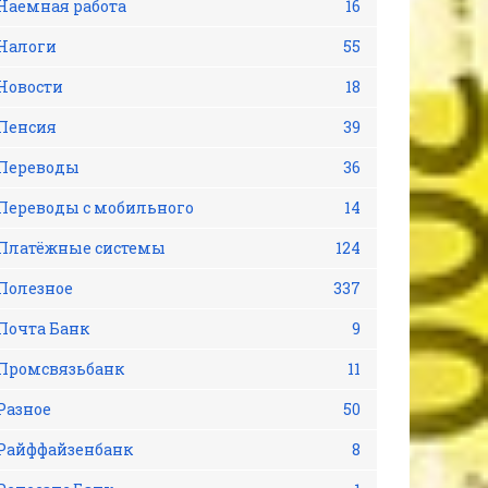
Наемная работа
16
Налоги
55
Новости
18
Пенсия
39
Переводы
36
Переводы с мобильного
14
Платёжные системы
124
Полезное
337
Почта Банк
9
Промсвязьбанк
11
Разное
50
Райффайзенбанк
8