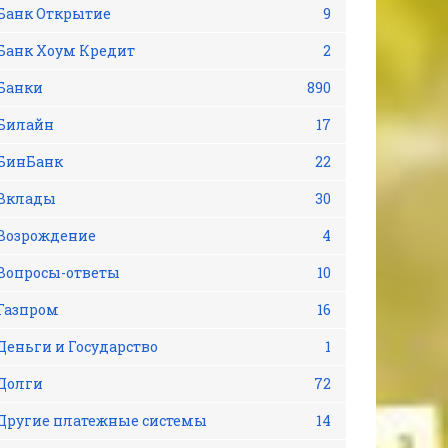
Банк Открытие
9
Банк Хоум Кредит
2
Банки
890
Билайн
17
БинБанк
22
Вклады
30
Возрождение
4
Вопросы-ответы
10
Газпром
16
Деньги и Государство
1
Долги
72
Другие платежные системы
14