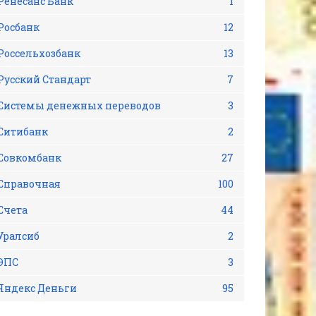
Ренесанс Банк
1
Росбанк
12
Россельхозбанк
13
Русский Стандарт
7
Системы денежных переводов
3
Ситибанк
2
Совкомбанк
27
Справочная
100
Счета
44
Уралсиб
2
ЭПС
3
Яндекс Деньги
95