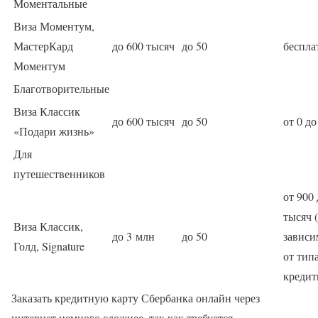
Моментальные
Виза Моментум,
МастерКард
до 600 тысяч
до 50
беспла
Моментум
Благотворительные
Виза Классик
до 600 тысяч
до 50
от 0 до
«Подари жизнь»
Для
путешественников
от 900 
тысяч (
Виза Классик,
до 3 млн
до 50
зависи
Голд, Signature
от тип
кредит
Заказать кредитную карту Сбербанка онлайн через
интернет немного сложнее, так как требуется