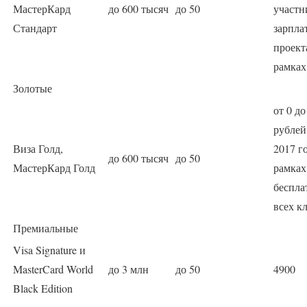
МастерКард
до 600 тысяч
до 50
участн
Стандарт
зарпла
проект
рамках
Золотые
от 0 до
рублей 
Виза Голд,
2017 г
до 600 тысяч
до 50
МастерКард Голд
рамках
беспла
всех к
Премиальные
Visa Signature и
MasterCard World
до 3 млн
до 50
4900
Black Edition