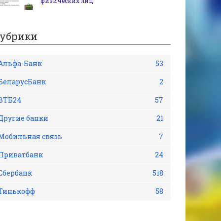
физических лиц
убрики
Альфа-Банк
53
БеларусБанк
2
ВТБ24
57
Другие банки
21
Мобильная связь
7
Приватбанк
24
Сбербанк
518
Тинькофф
58