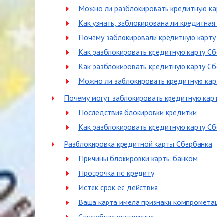
Можно ли разблокировать кредитную ка
Как узнать, заблокирована ли кредитная
Почему заблокировали кредитную карту
Как разблокировать кредитную карту Сб
Как разблокировать кредитную карту Сб
Можно ли заблокировать кредитную кар
Почему могут заблокировать кредитную кар
Последствия блокировки кредитки
Как разблокировать кредитную карту Сб
Разблокировка кредитной карты Сбербанка
Причины блокировки карты банком
Просрочка по кредиту
Истек срок ее действия
Ваша карта имела признаки компромета
Служебная инструкция