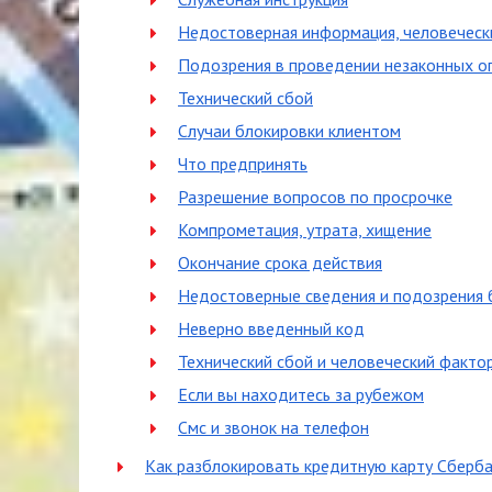
Недостоверная информация, человеческ
Подозрения в проведении незаконных о
Технический сбой
Случаи блокировки клиентом
Что предпринять
Разрешение вопросов по просрочке
Компрометация, утрата, хищение
Окончание срока действия
Недостоверные сведения и подозрения 
Неверно введенный код
Технический сбой и человеческий факто
Если вы находитесь за рубежом
Смс и звонок на телефон
Как разблокировать кредитную карту Сберба