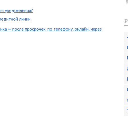
ез уведомления?
редитной линии
Р
ка — после просрочек, по телефону, онлайн, через