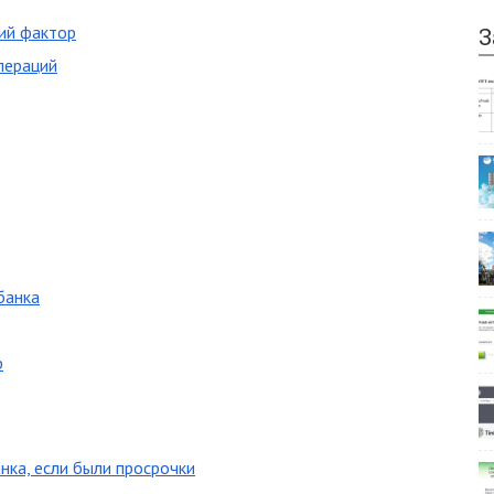
ий фактор
З
пераций
банка
р
нка, если были просрочки