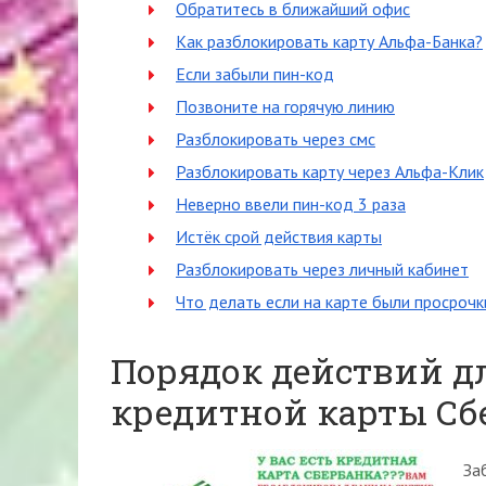
Обратитесь в ближайший офис
Как разблокировать карту Альфа-Банка?
Если забыли пин-код
Позвоните на горячую линию
Разблокировать через смс
Разблокировать карту через Альфа-Клик
Неверно ввели пин-код 3 раза
Истёк срой действия карты
Разблокировать через личный кабинет
Что делать если на карте были просрочк
Порядок действий д
кредитной карты Сб
За