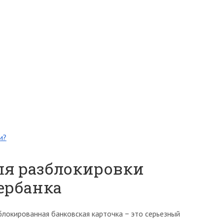
и?
ля разблокировки
ербанка
блокированная банковская карточка − это серьезный