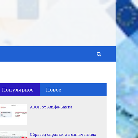
Популярное
Новое
АЗОН от Альфа-Банка
Образец справки о выплаченных