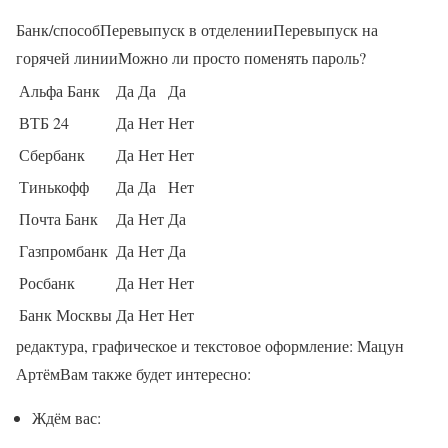
Банк/способПеревыпуск в отделенииПеревыпуск на
горячей линииМожно ли просто поменять пароль?
Альфа Банк
Да
Да
Да
ВТБ 24
Да
Нет
Нет
Сбербанк
Да
Нет
Нет
Тинькофф
Да
Да
Нет
Почта Банк
Да
Нет
Да
Газпромбанк
Да
Нет
Да
Росбанк
Да
Нет
Нет
Банк Москвы
Да
Нет
Нет
редактура, графическое и текстовое оформление: Мацун
АртёмВам также будет интересно:
Ждём вас: