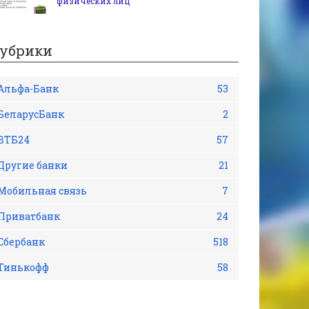
физических лиц
убрики
Альфа-Банк
53
БеларусБанк
2
ВТБ24
57
Другие банки
21
Мобильная связь
7
Приватбанк
24
Сбербанк
518
Тинькофф
58