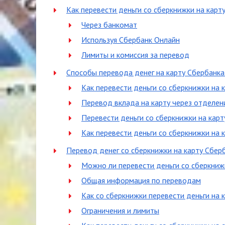
Как перевести деньги со сберкнижки на карт
Через банкомат
Используя Сбербанк Онлайн
Лимиты и комиссия за перевод
Способы перевода денег на карту Сбербанка
Как перевести деньги со сберкнижки на 
Перевод вклада на карту через отделен
Перевести деньги со сберкнижки на карт
Как перевести деньги со сберкнижки на 
Перевод денег со сберкнижки на карту Сбер
Можно ли перевести деньги со сберкниж
Общая информация по переводам
Как со сберкнижки перевести деньги на 
Ограничения и лимиты