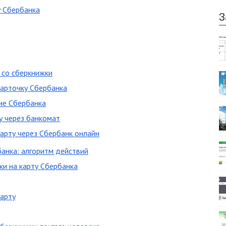
у Сбербанка
З
 со сберкнижки
карточку Сбербанка
ие Сбербанка
у через банкомат
карту через Сбербанк онлайн
банка: алгоритм действий
ки на карту Сбербанка
карту