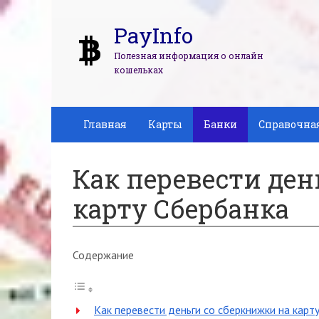
PayInfo
Полезная информация о онлайн
кошельках
Главная
Карты
Банки
Справочна
Как перевести ден
карту Сбербанка
Содержание
Как перевести деньги со сберкнижки на карт