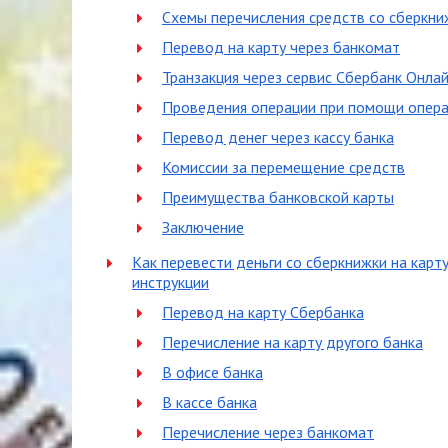
Схемы перечисления средств со сберкни
Перевод на карту через банкомат
Транзакция через сервис Сбербанк Онла
Проведения операции при помощи опер
Перевод денег через кассу банка
Комиссии за перемещение средств
Преимущества банковской карты
Заключение
Как перевести деньги со сберкнижки на карт
инструкции
Перевод на карту Сбербанка
Перечисление на карту другого банка
В офисе банка
В кассе банка
Перечисление через банкомат