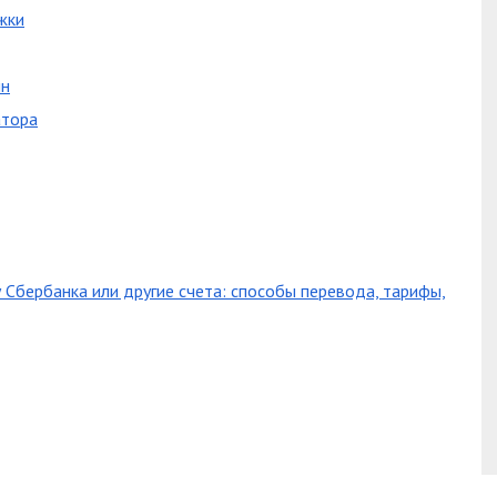
жки
йн
атора
у Сбербанка или другие счета: способы перевода, тарифы,