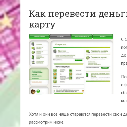
Как перевести деньг
карту
С 
по
до
пр
По
оф
сб
ко
Хотя и они все чаще стараются перевести свои де
рассмотрим ниже.