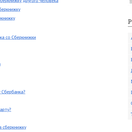
сберкнижку другого человека
сберкнижку
ркнижку
Р
нка со Сберкнижки
а
у Сбербанка?
карту?
а сберкнижку