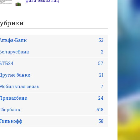
физических лиц
убрики
Альфа-Банк
53
БеларусБанк
2
ВТБ24
57
Другие банки
21
Мобильная связь
7
Приватбанк
24
Сбербанк
518
Тинькофф
58