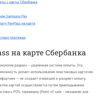
аты с карты Сбербанка
 или Samsung Pay
ату PayPass на карте
ктных платежах
ss на карте Сбербанка
хнология paypass – удаленная система оплаты. Эта
зможность делает использование пластиковых карточек
мфортнее — не создаёт очередей и ускоряет оплату.
атёж картой осуществляется путём прикладывания
астика к POS-терминалу (Point of sale – механизм для