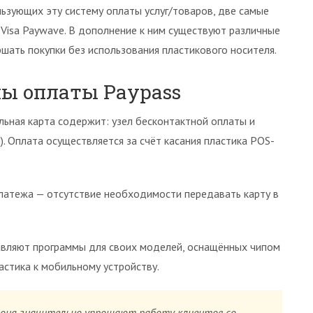
льзующих эту систему оплаты услуг/товаров, две самые
 Visa Paywave. В дополнение к ним существуют различные
ать покупки без использования пластикового носителя.
ы оплаты Paypass
ьная карта содержит: узел бесконтактной оплаты и
. Оплата осуществляется за счёт касания пластика POS-
латежа — отсутствие необходимости передавать карту в
авляют программы для своих моделей, оснащённых чипом
ластика к мобильному устройству.
она значительно упрощают работу клиентов со