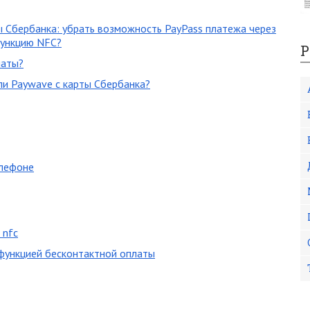
ы Сбербанка: убрать возможность PayPass платежа через
функцию NFC?
Р
латы?
ли Paywave с карты Сбербанка?
елефоне
 nfc
 функцией бесконтактной оплаты