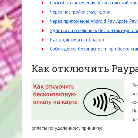
Способы отключения бесконтактной опл
Через настройки смартфона
Через приложение Android Pay, Apple Pay
Удастся ли отключить бесконтактную опл
Как подключить обратно
Соблюдение безопасности при бесконта
Как отключить Paypa
Те
во
ко
Пл
пл
оплаты по удаленному принципу).