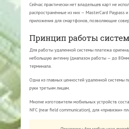
Сейчас практически нет владельцев карт не испо
распространённые из них — MasterCard Paypass и
приложения для смартфонов, позволяющие соверш
Принцип работы систем
Для работы удаленной системы платежа оригинал
небольшую антенну (диапазон работы — до 80мм)
терминала.
Одна из главных ценностей удаленной системы п
руки третьим лицам.
Многие изготовители мобильных устройств сост
NFС (near field communication), для «привязки» п
Программы для мобильного телеф