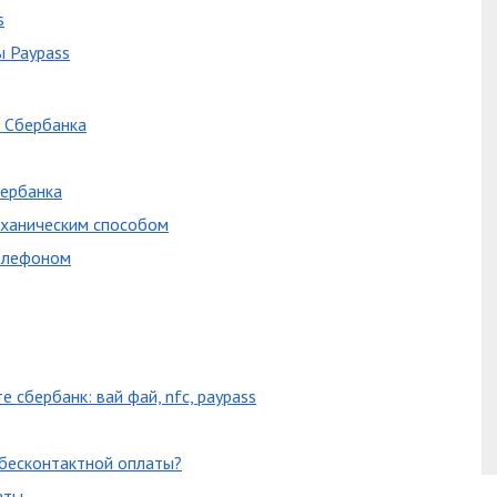
s
ы Paypass
й Сбербанка
бербанка
еханическим способом
телефоном
 сбербанк: вай фай, nfc, paypass
бесконтактной оплаты?
аты