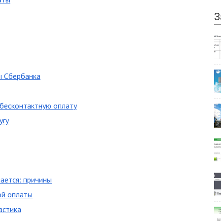
З
ы Сбербанка
 бесконтактную оплату
угу
ается: причины
ой оплаты
астика