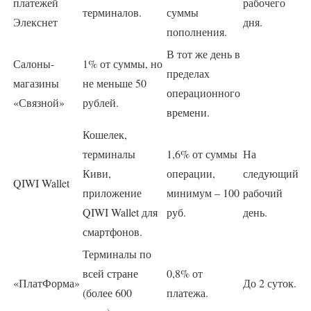
платежей
рабочего
терминалов.
суммы
Элекснет
дня.
пополнения.
В тот же день в
Салоны-
1% от суммы, но
пределах
магазины
не меньше 50
операционного
«Связной»
рублей.
времени.
Кошелек,
терминалы
1,6% от суммы
На
Киви,
операции,
следующий
QIWI Wallet
приложение
минимум – 100
рабочий
QIWI Wallet для
руб.
день.
смартфонов.
Терминалы по
всей стране
0,8% от
«ПлатФорма»
До 2 суток.
(более 600
платежа.