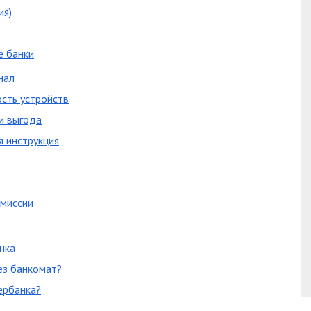
ия)
е банки
нал
сть устройств
и выгода
я инструкция
омиссии
нка
ез банкомат?
ербанка?