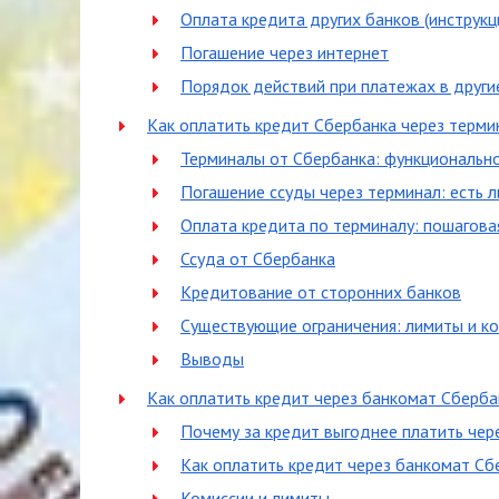
Оплата кредита других банков (инструкц
Погашение через интернет
Порядок действий при платежах в други
Как оплатить кредит Сбербанка через терми
Терминалы от Сбербанка: функционально
Погашение ссуды через терминал: есть л
Оплата кредита по терминалу: пошагова
Ссуда от Сбербанка
Кредитование от сторонних банков
Существующие ограничения: лимиты и к
Выводы
Как оплатить кредит через банкомат Сберба
Почему за кредит выгоднее платить чер
Как оплатить кредит через банкомат Сб
Комиссии и лимиты