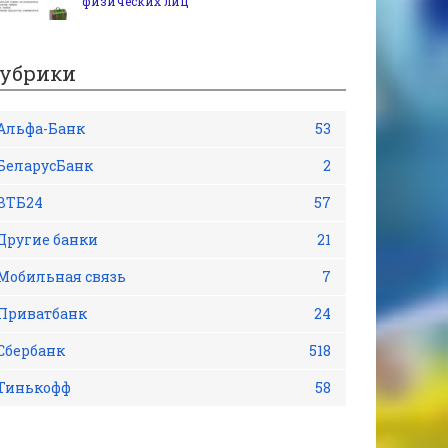
физических лиц
убрики
Альфа-Банк
53
БеларусБанк
2
ВТБ24
57
Другие банки
21
Мобильная связь
7
Приватбанк
24
Сбербанк
518
Тинькофф
58