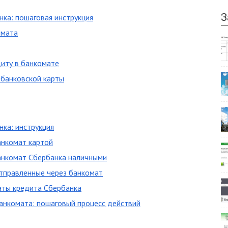
З
нка: пошаговая инструкция
омата
диту в банкомате
 банковской карты
нка: инструкция
анкомат картой
банкомат Сбербанка наличными
отправленные через банкомат
аты кредита Сбербанка
анкомата: пошаговый процесс действий