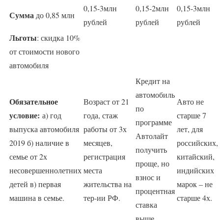
0,15-3млн
0,15-2млн
0,15-3млн
Сумма
до 0,85 млн
рублей
рублей
рублей
Льготы
: скидка 10%
от стоимости нового
автомобиля
Кредит на
автомобиль
Обязательное
Возраст от 21
Авто не
по
условие:
а) год
года, стаж
старше 7
программе
выпуска автомобиля
работы от 3х
лет, для
Автолайт
2019 б) наличие в
месяцев,
российских,
получить
семье от 2х
регистрация
китайский,
проще, но
несовершеннолетних
места
индийских
взнос и
детей в) первая
жительства на
марок – не
процентная
машина в семье.
тер-ии РФ.
старше 4х.
ставка
выше.