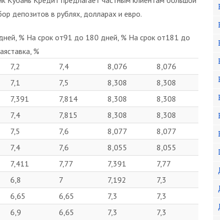
нк Кубань Кредит предлагает частным клиентам большой
бор депозитов в рублях, долларах и евро.
ней, % На срок от91 до 180 дней, % На срок от181 до
аяставка, %
7,2
7,4
8,076
8,076
7,1
7,5
8,308
8,308
7,391
7,814
8,308
8,308
7,4
7,815
8,308
8,308
7,5
7,6
8,077
8,077
7,4
7,6
8,055
8,055
7,411
7,77
7,391
7,77
6,8
7
7,192
7,3
6,65
6,65
7,3
7,3
6,9
6,65
7,3
7,3