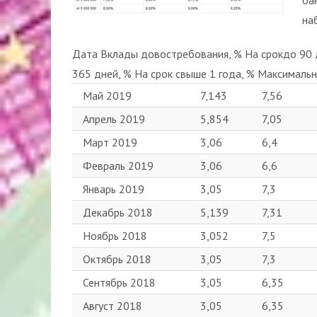
ба
на
Дата Вклады довостребования, % На срокдо 90 д
365 дней, % На срок свыше 1 года, % Максимальн
Май 2019
7,143
7,56
Апрель 2019
5,854
7,05
Март 2019
3,06
6,4
Февраль 2019
3,06
6,6
Январь 2019
3,05
7,3
Декабрь 2018
5,139
7,31
Ноябрь 2018
3,052
7,5
Октябрь 2018
3,05
7,3
Сентябрь 2018
3,05
6,35
Август 2018
3,05
6,35