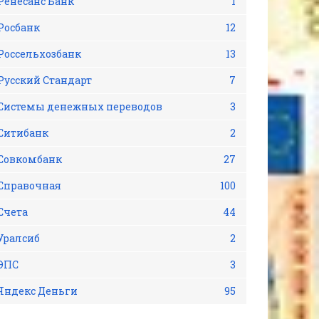
Ренесанс Банк
1
Росбанк
12
Россельхозбанк
13
Русский Стандарт
7
Системы денежных переводов
3
Ситибанк
2
Совкомбанк
27
Справочная
100
Счета
44
Уралсиб
2
ЭПС
3
Яндекс Деньги
95