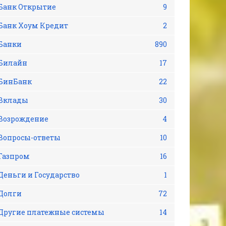
Банк Открытие
9
Банк Хоум Кредит
2
Банки
890
Билайн
17
БинБанк
22
Вклады
30
Возрождение
4
Вопросы-ответы
10
Газпром
16
Деньги и Государство
1
Долги
72
Другие платежные системы
14