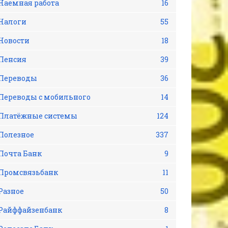
Наемная работа
16
Налоги
55
Новости
18
Пенсия
39
Переводы
36
Переводы с мобильного
14
Платёжные системы
124
Полезное
337
Почта Банк
9
Промсвязьбанк
11
Разное
50
Райффайзенбанк
8