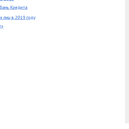
бань Кредита
х лиц в 2019 году
т»