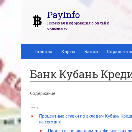
PayInfo
Полезная информация о онлайн
кошельках
Главная
Карты
Банки
Справочна
Банк Кубань Кред
Содержание
Процентные ставки по вкладам Кубань Кредит
на сегодня
Проценты по вкладам для физических л