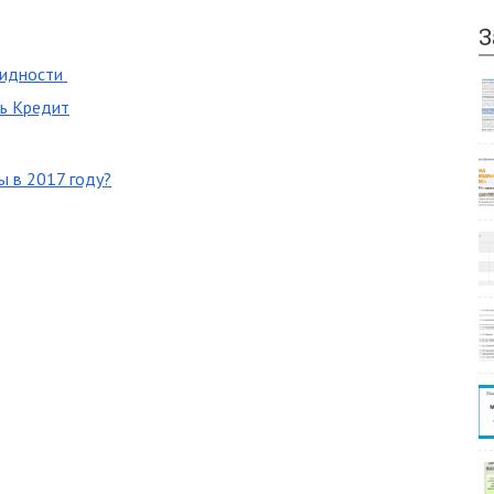
З
видности
нь Кредит
ы в 2017 году?