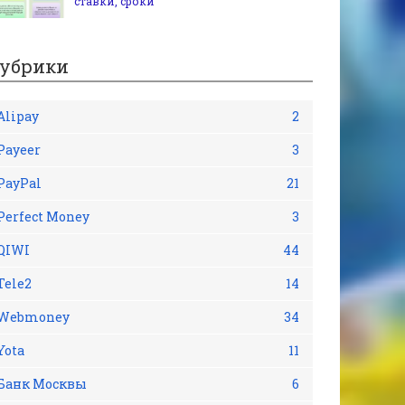
ставки, сроки
убрики
Alipay
2
Payeer
3
PayPal
21
Perfect Money
3
QIWI
44
Tele2
14
Webmoney
34
Yota
11
Банк Москвы
6