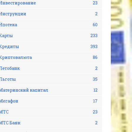
Инвестирование
23
Инструкции
2
Ипотека
60
Карты
233
Кредиты
393
Криптовалюта
86
Летобанк
2
Льготы
35
Материнский капитал
12
Мегафон
17
МТС
23
МТС Банк
2