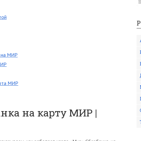
той
Р
d на МИР
МИР
арта МИР
нка на карту МИР |