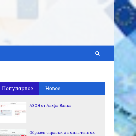
Популярное
Новое
АЗОН от Альфа-Банка
Образец справки о выплаченных