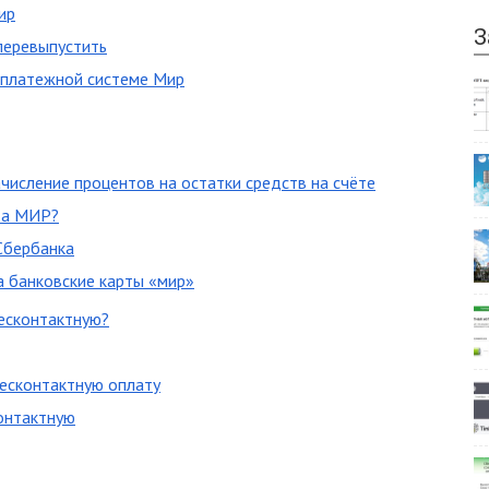
ир
З
 перевыпустить
 платежной системе Мир
числение процентов на остатки средств на счёте
та МИР?
Сбербанка
а банковские карты «мир»
есконтактную?
есконтактную оплату
онтактную