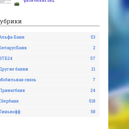
физических лиц
убрики
Альфа-Банк
53
БеларусБанк
2
ВТБ24
57
Другие банки
21
Мобильная связь
7
Приватбанк
24
Сбербанк
518
Тинькофф
58