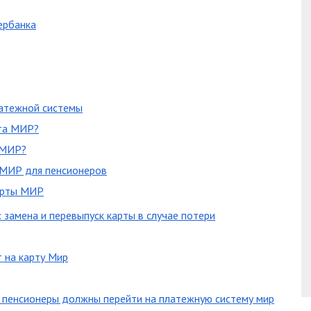
ербанка
атежной системы
рта МИР?
 МИР?
 МИР для пенсионеров
арты МИР
 замена и перевыпуск карты в случае потери
т на карту Мир
и пенсионеры должны перейти на платежную систему мир