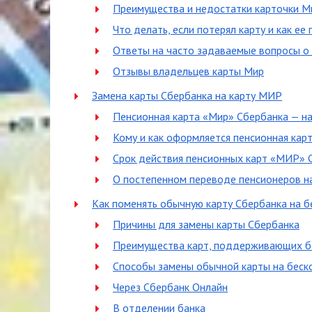
Преимущества и недостатки карточки М
Что делать, если потерял карту и как ее
Ответы на часто задаваемые вопросы о
Отзывы владельцев карты Мир
Замена карты Сбербанка на карту МИР
Пенсионная карта «Мир» Сбербанка — на
Кому и как оформляется пенсионная кар
Срок действия пенсионных карт «МИР» 
О постепенном переводе пенсионеров н
Как поменять обычную карту Сбербанка на б
Причины для замены карты Сбербанка
Преимущества карт, поддерживающих б
Способы замены обычной карты на беск
Через Сбербанк Онлайн
В отделении банка