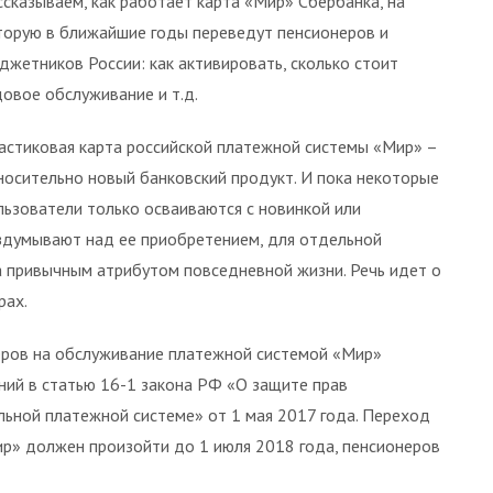
ссказываем, как работает карта «Мир» Сбербанка, на
торую в ближайшие годы переведут пенсионеров и
джетников России: как активировать, сколько стоит
довое обслуживание и т.д.
астиковая карта российской платежной системы «Мир» –
носительно новый банковский продукт. И пока некоторые
льзователи только осваиваются с новинкой или
здумывают над ее приобретением, для отдельной
а привычным атрибутом повседневной жизни. Речь идет о
рах.
еров на обслуживание платежной системой «Мир»
ний в статью 16-1 закона РФ «О защите прав
ьной платежной системе» от 1 мая 2017 года. Переход
р» должен произойти до 1 июля 2018 года, пенсионеров