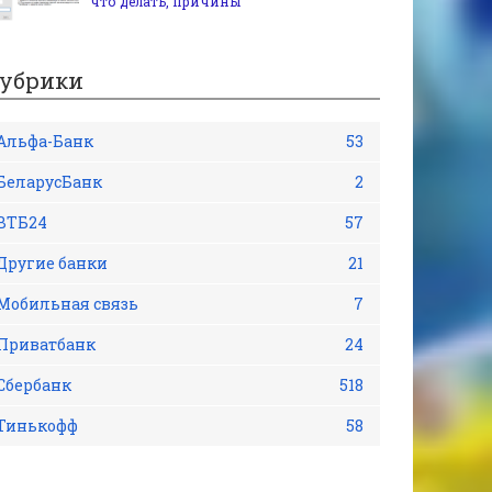
что делать, причины
убрики
Альфа-Банк
53
БеларусБанк
2
ВТБ24
57
Другие банки
21
Мобильная связь
7
Приватбанк
24
Сбербанк
518
Тинькофф
58