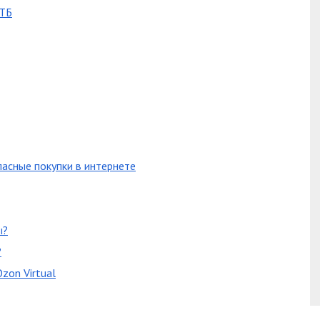
ВТБ
пасные покупки в интернете
ы?
?
zon Virtual