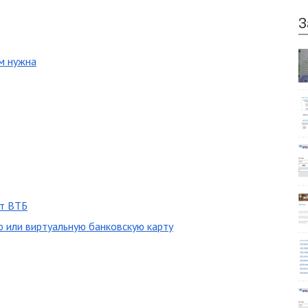
З
ем нужна
от ВТБ
ю или виртуальную банковскую карту