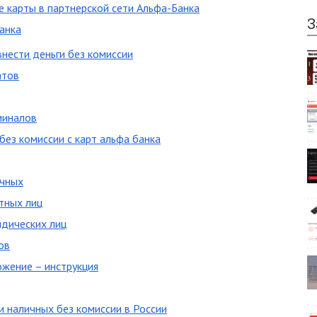
е карты в партнерской сети Альфа-Банка
З
анка
внести деньги без комиссии
атов
миналов
без комиссии с карт альфа банка
ичных
тных лиц
идических лиц
ов
жение – инструкция
и наличных без комиссии в России