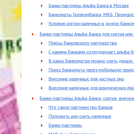
Банки партнеры Альфа Банка в Москве
Банкоматы Газпромбанка, МКБ, Промсвяз
Условия снятия наличных в других банко
Банки-партнеры Альфа-Банка для снятия или
Плюсы банковского партнерства
С какими банками сотрудничает альфа-б
В каких банкоматах можно снять деньги
Поиск банкомата через мобильное прил
Внесение наличных для частных лиц
Внесение наличных для юридических ли
Банки-партнеры Альфа-Банка: снятие, внесен
Что такое партнерство банков
Положить или снять наличные
Банки-партнеры