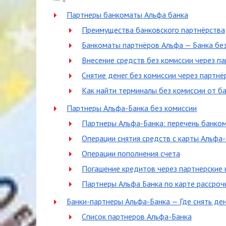
Партнеры банкоматы Альфа банка
Преимущества банковского партнёрства
Банкоматы партнёров Альфа — Банка бе
Внесение средств без комиссии через п
Снятие денег без комиссии через партнё
Как найти терминалы без комиссии от б
Партнеры Альфа-Банка без комиссии
Партнеры Альфа-Банка: перечень банком
Операции снятия средств с карты Альфа
Операции пополнения счета
Погашение кредитов через партнерские 
Партнеры Альфа Банка по карте рассроч
Банки-партнеры Альфа-Банка — Где снять ден
Список партнеров Альфа-Банка