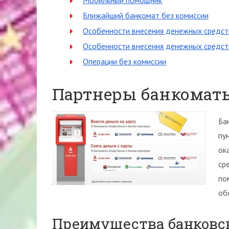
Мобильный помощник
Ближайший банкомат без комиссии
Особенности внесения денежных средст
Особенности внесения денежных средств
Операции без комиссии
Партнеры банкоматы
Ба
пу
ок
ср
по
об
Преимущества банковск