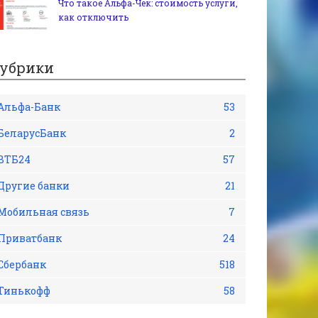
Что такое Альфа-Чек: стоимость услуги,
как отключить
убрики
Альфа-Банк
53
БеларусБанк
2
ВТБ24
57
Другие банки
21
Мобильная связь
7
Приватбанк
24
Сбербанк
518
Тинькофф
58