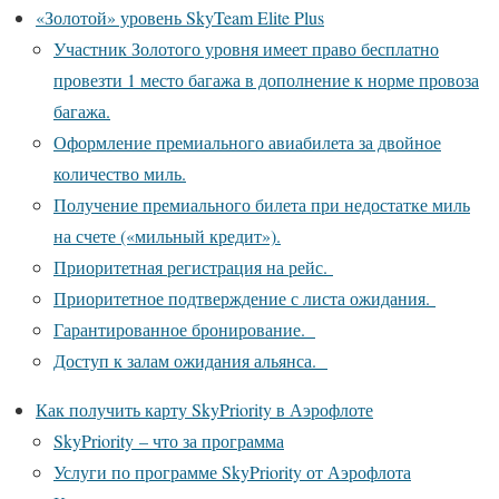
«Золотой» уровень SkyTeam Elite Plus
Участник Золотого уровня имеет право бесплатно
провезти 1 место багажа в дополнение к норме провоза
багажа.
Оформление премиального авиабилета за двойное
количество миль.
Получение премиального билета при недостатке миль
на счете («мильный кредит»).
Приоритетная регистрация на рейс.
Приоритетное подтверждение с листа ожидания.
Гарантированное бронирование.
Доступ к залам ожидания альянса.
Как получить карту SkyPriority в Аэрофлоте
SkyPriority – что за программа
Услуги по программе SkyPriority от Аэрофлота