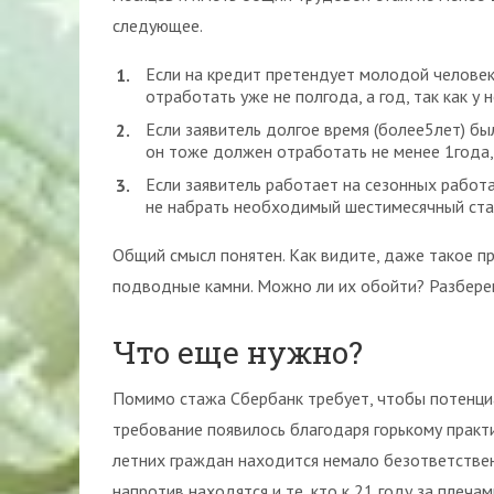
следующее.
Если на кредит претендует молодой человек
отработать уже не полгода, а год, так как у
Если заявитель долгое время (более5лет) бы
он тоже должен отработать не менее 1года,
Если заявитель работает на сезонных работ
не набрать необходимый шестимесячный ста
Общий смысл понятен. Как видите, даже такое пр
подводные камни. Можно ли их обойти? Разберем
Что еще нужно?
Помимо стажа Сбербанк требует, чтобы потенци
требование появилось благодаря горькому практи
летних граждан находится немало безответстве
напротив находятся и те, кто к 21 году за плеч