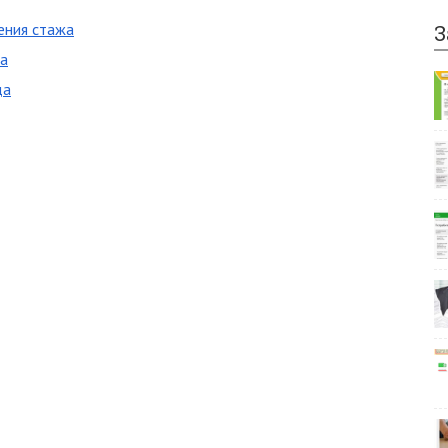
ения стажа
З
та
да