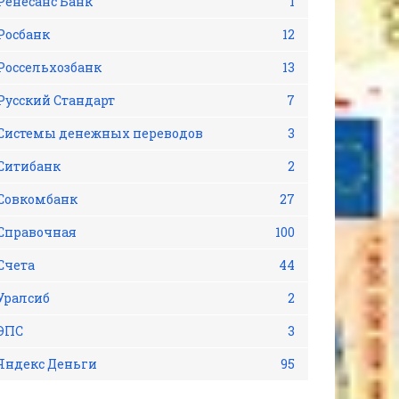
Ренесанс Банк
1
Росбанк
12
Россельхозбанк
13
Русский Стандарт
7
Системы денежных переводов
3
Ситибанк
2
Совкомбанк
27
Справочная
100
Счета
44
Уралсиб
2
ЭПС
3
Яндекс Деньги
95