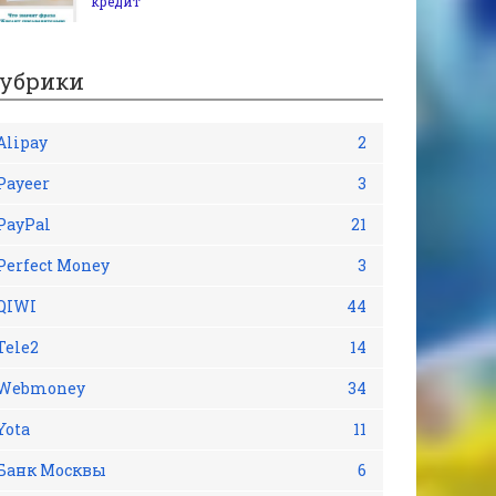
кредит
убрики
Alipay
2
Payeer
3
PayPal
21
Perfect Money
3
QIWI
44
Tele2
14
Webmoney
34
Yota
11
Банк Москвы
6