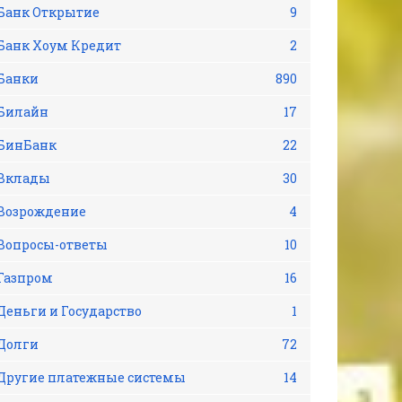
Банк Открытие
9
Банк Хоум Кредит
2
Банки
890
Билайн
17
БинБанк
22
Вклады
30
Возрождение
4
Вопросы-ответы
10
Газпром
16
Деньги и Государство
1
Долги
72
Другие платежные системы
14