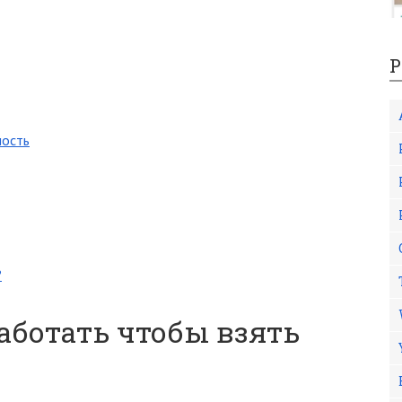
Р
мость
?
аботать чтобы взять