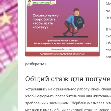
Сб
но
пу
В 
ск
Сб
тр
во
разбираться.
Общий стаж для получе
Устроившись на официальную работу, люди спеша
чтобы оформить потребительский или ипотечный 
требований к заемщикам Сбербанк указывает, чт
месяцев и иметь общий трудовой стаж не менее 1