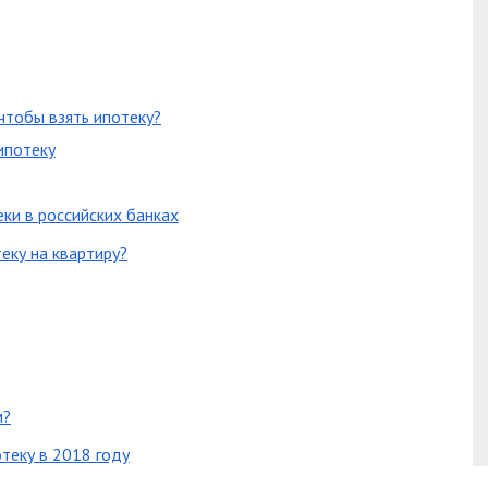
чтобы взять ипотеку?
ипотеку
ки в российских банках
еку на квартиру?
м?
теку в 2018 году