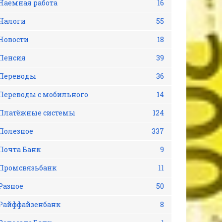
Наемная работа
16
Налоги
55
Новости
18
Пенсия
39
Переводы
36
Переводы с мобильного
14
Платёжные системы
124
Полезное
337
Почта Банк
9
Промсвязьбанк
11
Разное
50
Райффайзенбанк
8