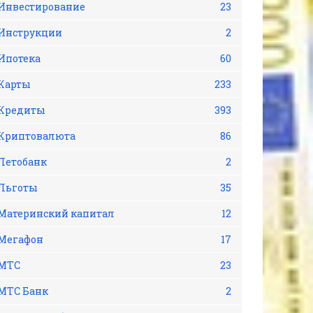
Инвестирование
23
Инструкции
2
Ипотека
60
Карты
233
Кредиты
393
Криптовалюта
86
Летобанк
2
Льготы
35
Материнский капитал
12
Мегафон
17
МТС
23
МТС Банк
2