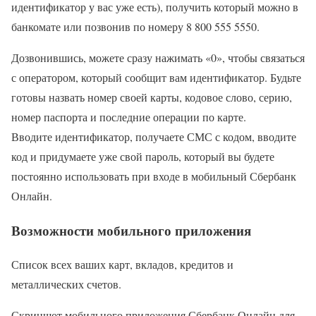
идентификатор у вас уже есть), получить который можно в
банкомате или позвонив по номеру 8 800 555 5550.
Дозвонившись, можете сразу нажимать «0», чтобы связаться
с оператором, который сообщит вам идентификатор. Будьте
готовы назвать номер своей карты, кодовое слово, серию,
номер паспорта и последние операции по карте.
Вводите идентификатор, получаете СМС с кодом, вводите
код и придумаете уже свой пароль, который вы будете
постоянно использовать при входе в мобильный Сбербанк
Онлайн.
Возможности мобильного приложения
Список всех ваших карт, вкладов, кредитов и
металлических счетов.
Скриншот мобильного приложения Сбербанк Онлайн для