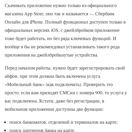
Скачивать приложение нужно только из официального
магазина App Store, оно так и называется — Сбербанк
Онлайн для iPhone. Полный функционал доступен только в
официальных версиях iOS, с джейлбрейком приложение
тоже будет работать, но без ряда ключевых функций. И
вообще я бы не рекомендовал устанавливать такого рода
приложения на джейлбрейкнутые устройства.
Перед началом работы, нужно будет зарегистрировать свой
айфон, при этом должна быть включена услуга
«Мобильный банк» (как подключить). Проверить это
просто: если вам приходят СМСки с номера 900, то услуга у
вас подключена. Кстати, даже без регистрации, в
мобильном приложении доступны две функции:
поиск банкоматов, отделений и терминалов на карте;
поиск партнеров банка на карте.