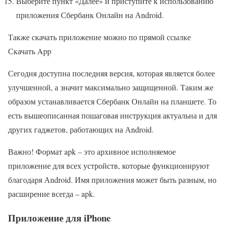
Выберите пункт «Далее» и приступите к использованию
приложения Сбербанк Онлайн на Аndroid.
Также скачать приложение можно по прямой ссылке
Скачать App
Сегодня доступна последняя версия, которая является более
улучшенной, а значит максимально защищенной. Таким же
образом устанавливается Сбербанк Онлайн на планшете. То
есть вышеописанная пошаговая инструкция актуальна и для
других гаджетов, работающих на Аndroid.
Важно! Формат apk – это архивное исполняемое
приложение для всех устройств, которые функционируют
благодаря Аndroid. Имя приложения может быть разным, но
расширение всегда – apk.
Приложение для iPhone