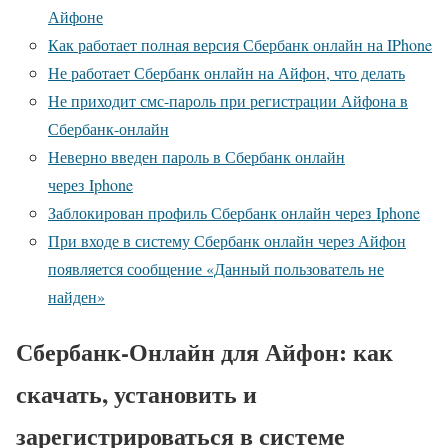
Айфоне
Как работает полная версия Сбербанк онлайн на IPhone
Не работает Сбербанк онлайн на Айфон, что делать
Не приходит смс-пароль при регистрации Айфона в
Сбербанк-онлайн
Неверно введен пароль в Сбербанк онлайн
через Iphone
Заблокирован профиль Сбербанк онлайн через Iphone
При входе в систему Сбербанк онлайн через Айфон
появляется сообщение «Данный пользователь не
найден»
Сбербанк-Онлайн для Айфон: как
скачать, установить и
зарегистрироваться в системе