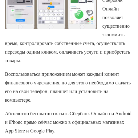
Онлайн
позволяет
существенно
экономить
время, контролировать собственные счета, осуществлять
переводы одним кликом, оплачивать услуги и приобретать
товары.
Воспользоваться приложением может каждый клиент
финансового учреждения, но для этого необходимо скачать
его на свой телефон, планшет или установить на
компьютере.
Абсолютно бесплатно скачать Сбербанк Онлайн на Android
и iPhone прямо сейчас можно в официальных магазинах
App Store и Google Play.