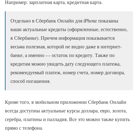
Например: зарплатная карта, кредитная карта.
Отдельно в Сбербанк Онлайн для iPhone показаны
ваши актуальные кредиты (оформленные, естественно,
в Сбербанке). Причем информация показывается
весьма полезная, которой не видно даже в интернет-
банке, а именно — остаток по кредиту. Также по
кредитам можно увидеть дату следующего платежа,
рекомендуемый платеж, номер счета, номер договора,
способ погашения.
Кроме того, в мобильном приложении Сбербанк Онлайн
всегда доступны актуальные курсы доллара, евро, золота,
серебра, платины и палладия. Все это можно также купить
прямо с телефона.