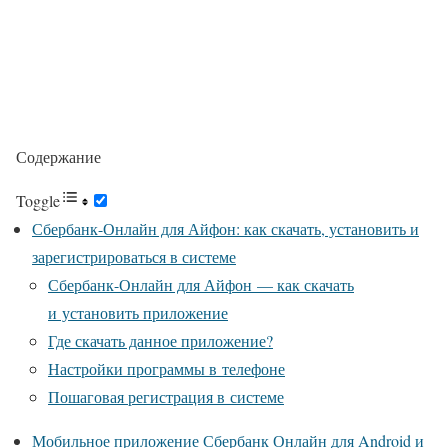
Содержание
Toggle
Сбербанк-Онлайн для Айфон: как скачать, установить и
зарегистрироваться в системе
Сбербанк-Онлайн для Айфон — как скачать
и установить приложение
Где скачать данное приложение?
Настройки программы в телефоне
Пошаговая регистрация в системе
Мобильное приложение Сбербанк Онлайн для Android и