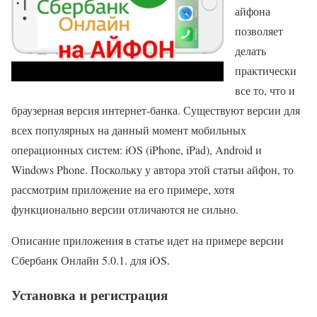
айфона
позволяет
делать
практически
все то, что и
браузерная версия интернет-банка. Существуют версии для
всех популярных на данный момент мобильных
операционных систем: iOS (iPhone, iPad), Android и
Windows Phone. Поскольку у автора этой статьи айфон, то
рассмотрим приложение на его примере, хотя
функционально версии отличаются не сильно.
Описание приложения в статье идет на примере версии
Сбербанк Онлайн 5.0.1. для iOS.
Установка и регистрация