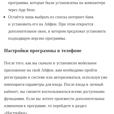
программы, которые были установлены на компьютере
через App Store.
Остаётся лишь выбрать из списка интернет-банк
и установить его на Айфон. При этом откроется
дополнительное окно, в котором предложат установить
подходящую версию программы.
Настройки программы в телефоне
После того, как вы скачали и установили мобильное
приложение на свой Айфон, вам необходимо пройти
регистрацию в системе или авторизоваться, используя уже
имеющиеся параметры для входа. После входа в личный
кабинет, вы сможете воспользоваться всеми доступными
функциями. Если вы хотите произвести дополнительные
изменения в программе, то перейдите в раздел
«Настройки».