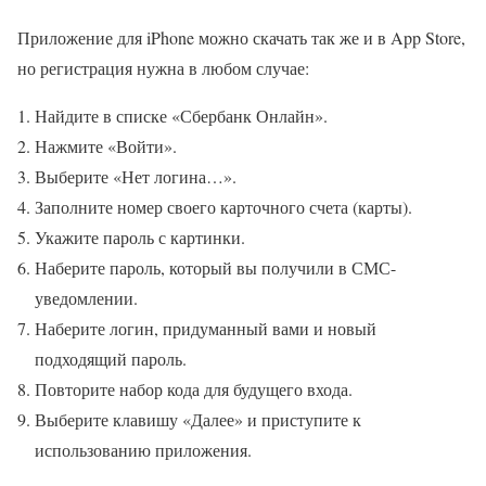
Приложение для iPhone можно скачать так же и в App Store,
но регистрация нужна в любом случае:
Найдите в списке «Сбербанк Онлайн».
Нажмите «Войти».
Выберите «Нет логина…».
Заполните номер своего карточного счета (карты).
Укажите пароль с картинки.
Наберите пароль, который вы получили в СМС-
уведомлении.
Наберите логин, придуманный вами и новый
подходящий пароль.
Повторите набор кода для будущего входа.
Выберите клавишу «Далее» и приступите к
использованию приложения.