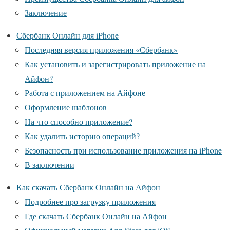
Заключение
Сбербанк Онлайн для iPhone
Последняя версия приложения «Сбербанк»
Как установить и зарегистрировать приложение на
Айфон?
Работа с приложением на Айфоне
Оформление шаблонов
На что способно приложение?
Как удалить историю операций?
Безопасность при использование приложения на iPhone
В заключении
Как скачать Сбербанк Онлайн на Айфон
Подробнее про загрузку приложения
Где скачать Сбербанк Онлайн на Айфон