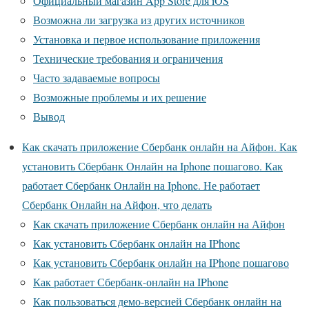
Официальный магазин App Store для iOS
Возможна ли загрузка из других источников
Установка и первое использование приложения
Технические требования и ограничения
Часто задаваемые вопросы
Возможные проблемы и их решение
Вывод
Как скачать приложение Сбербанк онлайн на Айфон. Как
установить Сбербанк Онлайн на Iphone пошагово. Как
работает Сбербанк Онлайн на Iphone. Не работает
Сбербанк Онлайн на Айфон, что делать
Как скачать приложение Сбербанк онлайн на Айфон
Как установить Сбербанк онлайн на IPhone
Как установить Сбербанк онлайн на IPhone пошагово
Как работает Сбербанк-онлайн на IPhone
Как пользоваться демо-версией Сбербанк онлайн на