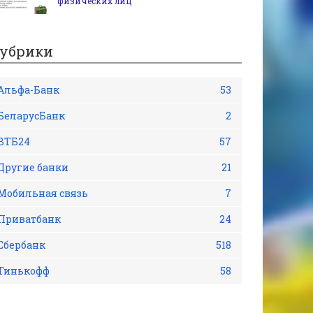
физических лиц
убрики
Альфа-Банк
53
БеларусБанк
2
ВТБ24
57
Другие банки
21
Мобильная связь
7
Приватбанк
24
Сбербанк
518
Тинькофф
58