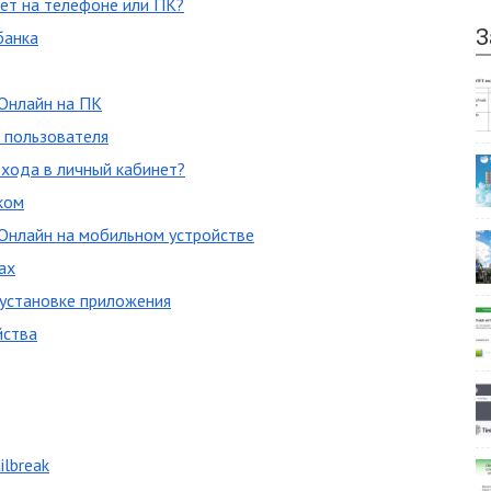
ает на телефоне или ПК?
З
банка
 Онлайн на ПК
 пользователя
хода в личный кабинет?
ком
 Онлайн на мобильном устройстве
ах
 установке приложения
йства
ilbreak