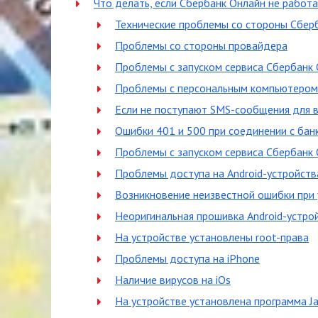
Что делать, если Сбербанк Онлайн не работ
Технические проблемы со стороны Сбер
Проблемы со стороны провайдера
Проблемы с запуском сервиса Сбербанк
Проблемы с персональным компьютером
Если не поступают SMS-сообщения для в
Ошибки 401 и 500 при соединении с бан
Проблемы с запуском сервиса Сбербанк
Проблемы доступа на Android-устройств
Возникновение неизвестной ошибки при
Неоригинальная прошивка Android-устро
На устройстве установлены root-права
Проблемы доступа на iPhone
Наличие вирусов на iOs
На устройстве установлена программа Ja