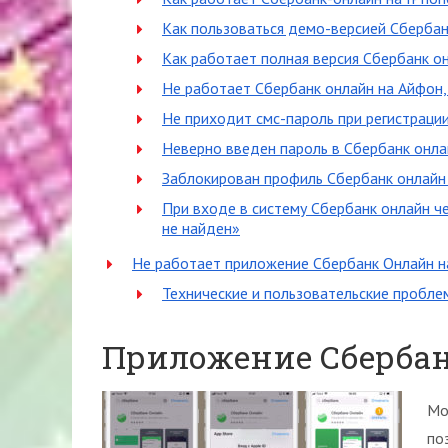
Как пользоваться демо-версией Сбербан
Как работает полная версия Сбербанк о
Не работает Сбербанк онлайн на Айфон,
Не приходит смс-пароль при регистраци
Неверно введен пароль в Сбербанк онла
Заблокирован профиль Сбербанк онлайн 
При входе в систему Сбербанк онлайн 
не найден»
Не работает приложение Сбербанк Онлайн н
Технические и пользовательские пробле
Приложение Сбербан
Мо
по