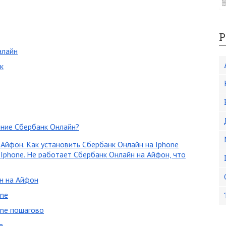
Р
нлайн
к
ние Сбербанк Онлайн?
 Айфон. Как установить Сбербанк Онлайн на Iphone
Iphone. Не работает Сбербанк Онлайн на Айфон, что
н на Айфон
one
one пошагово
e