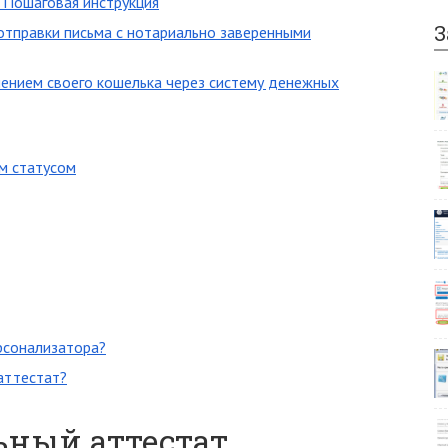
 Пошаговая инструкция
З
отправки письма с нотариально заверенными
ением своего кошелька через систему денежных
м статусом
рсонализатора?
аттестат?
ьный аттестат