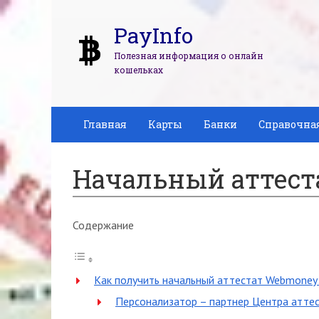
PayInfo
Полезная информация о онлайн
кошельках
Главная
Карты
Банки
Справочна
Начальный аттест
Содержание
Как получить начальный аттестат Webmoney
Персонализатор – партнер Центра атте