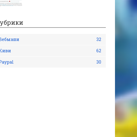
убрики
Вебмани
32
Киви
62
Рaypal
30