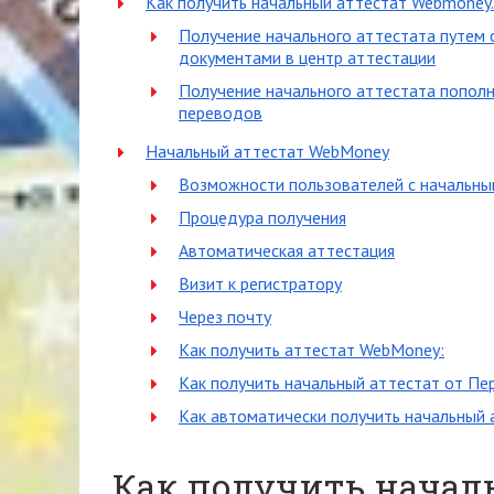
Как получить начальный аттестат Webmoney.
Получение начального аттестата путем 
документами в центр аттестации
Получение начального аттестата пополн
переводов
Начальный аттестат WebMoney
Возможности пользователей с начальны
Процедура получения
Автоматическая аттестация
Визит к регистратору
Через почту
Как получить аттестат WebMoney:
Как получить начальный аттестат от Пе
Как автоматически получить начальный 
Как получить начал