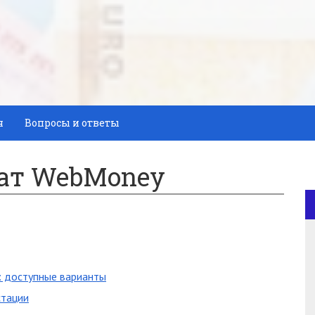
я
Вопросы и ответы
ат WebMoney
: доступные варианты
стации