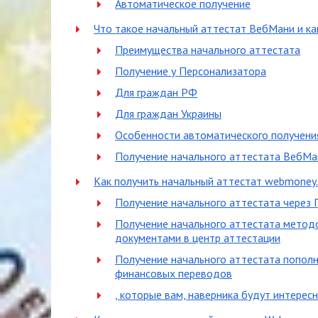
Автоматическое получение
Что такое начальный аттестат ВебМани и ка
Преимущества начального аттестата
Получение у Персонализатора
Для граждан РФ
Для граждан Украины
Особенности автоматического получени
Получение начального аттестата ВебМа
Как получить начальный аттестат webmoney.
Получение начального аттестата через
Получение начального аттестата метод
документами в центр аттестации
Получение начального аттестата пополн
финансовых переводов
, которые вам, наверника будут интересн