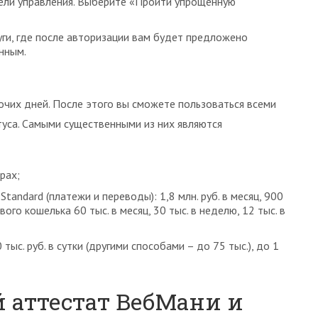
нели управления. Выберите «Пройти упрощенную
уги, где после авторизации вам будет предложено
нным.
очих дней. После этого вы сможете пользоваться всеми
са. Самыми существенными из них являются
рах;
andard (платежи и переводы): 1,8 млн. руб. в месяц, 900
вого кошелька 60 тыс. в месяц, 30 тыс. в неделю, 12 тыс. в
с. руб. в сутки (другими способами – до 75 тыс.), до 1
 аттестат ВебМани и