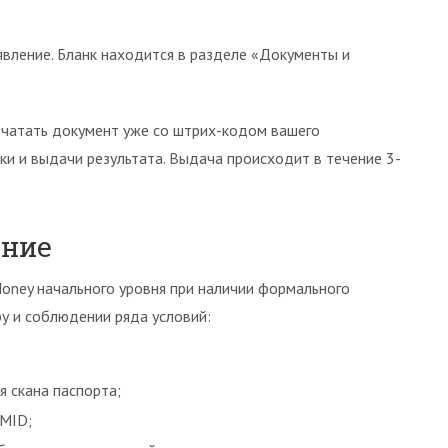
явление. Бланк находится в разделе «Документы и
ечатать документ уже со штрих-кодом вашего
ки и выдачи результата. Выдача происходит в течение 3-
ение
oney начального уровня при наличии формального
у и соблюдении ряда условий:
я скана паспорта;
WMID;