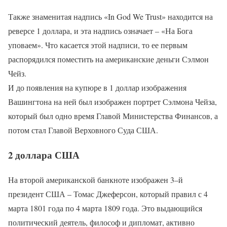
Также знаменитая надпись «In God We Trust» находится на
реверсе 1 доллара, и эта надпись означает – «На Бога
уповаем». Что касается этой надписи, то ее первым
распорядился поместить на американские деньги Сэлмон
Чейз.
И до появления на купюре в 1 доллар изображения
Вашингтона на ней был изображен портрет Сэлмона Чейза,
который был одно время Главой Министерства Финансов, а
потом стал Главой Верховного Суда США.
2 доллара США
На второй американской банкноте изображен 3–й
президент США – Томас Джеферсон, который правил с 4
марта 1801 года по 4 марта 1809 года. Это выдающийся
политический деятель, философ и дипломат, активно