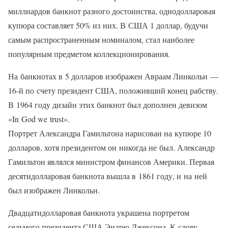
миллиардов банкнот разного достоинства, однодолларовая
купюра составляет 50% из них. В США 1 доллар, будучи
самым распространенным номиналом, стал наиболее
популярным предметом коллекционирования.
На банкнотах в 5 долларов изображен Авраам Линкольн —
16-й по счету президент США, положивший конец рабству.
В 1964 году дизайн этих банкнот был дополнен девизом
«In God we trust».
Портрет Александра Гамильтона нарисован на купюре 10
долларов, хотя президентом он никогда не был. Александр
Гамильтон являлся министром финансов Америки. Первая
десятидолларовая банкнота вышла в 1861 году, и на ней
был изображен Линкольн.
Двадцатидолларовая банкнота украшена портретом
седьмого президента США Эндрю Джексона. К слову