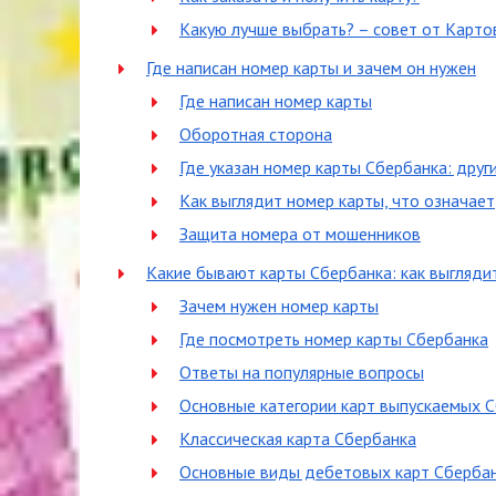
Какую лучше выбрать? – совет от Карт
Где написан номер карты и зачем он нужен
Где написан номер карты
Оборотная сторона
Где указан номер карты Сбербанка: друг
Как выглядит номер карты, что означает
Защита номера от мошенников
Какие бывают карты Сбербанка: как выгляди
Зачем нужен номер карты
Где посмотреть номер карты Сбербанка
Ответы на популярные вопросы
Основные категории карт выпускаемых 
Классическая карта Сбербанка
Основные виды дебетовых карт Сберба