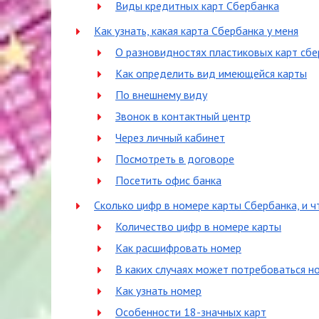
Виды кредитных карт Сбербанка
Как узнать, какая карта Сбербанка у меня
О разновидностях пластиковых карт сбе
Как определить вид имеющейся карты
По внешнему виду
Звонок в контактный центр
Через личный кабинет
Посмотреть в договоре
Посетить офис банка
Сколько цифр в номере карты Сбербанка, и 
Количество цифр в номере карты
Как расшифровать номер
В каких случаях может потребоваться н
Как узнать номер
Особенности 18-значных карт