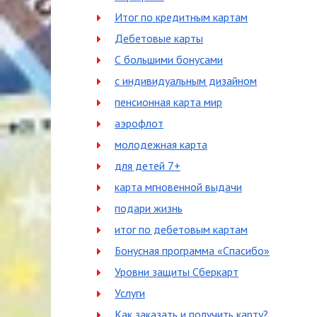
Итог по кредитным картам
Дебетовые карты
С большими бонусами
с индивидуальным дизайном
пенсионная карта мир
аэрофлот
молодежная карта
для детей 7+
карта мгновенной выдачи
подари жизнь
итог по дебетовым картам
Бонусная программа «Спасибо»
Уровни защиты Сберкарт
Услуги
Как заказать и получить карту?