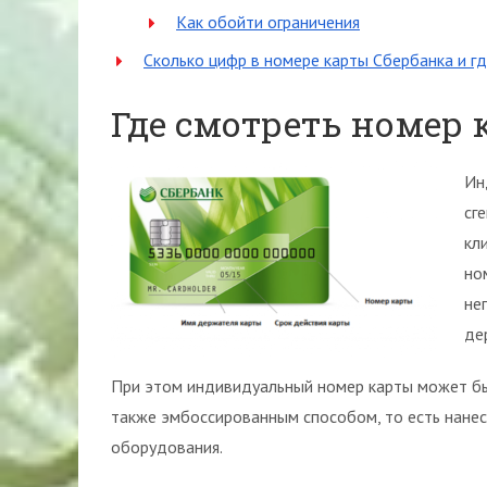
Как обойти ограничения
Сколько цифр в номере карты Сбербанка и гд
Где смотреть номер 
Ин
сг
кл
но
не
де
При этом индивидуальный номер карты может быт
также эмбоссированным способом, то есть нане
оборудования.