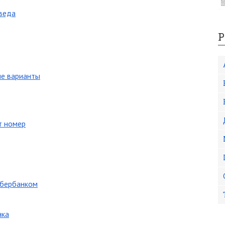
оведа
Р
ие варианты
т номер
Сбербанком
нка