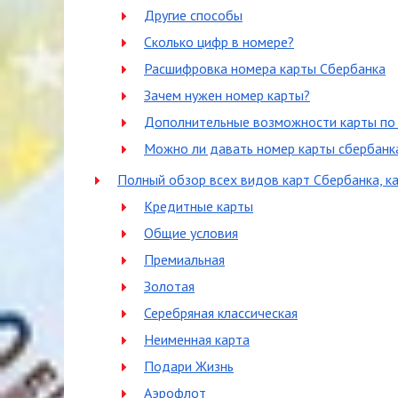
Другие способы
Сколько цифр в номере?
Расшифровка номера карты Сбербанка
Зачем нужен номер карты?
Дополнительные возможности карты по
Можно ли давать номер карты сбербанк
Полный обзор всех видов карт Сбербанка, к
Кредитные карты
Общие условия
Премиальная
Золотая
Серебряная классическая
Неименная карта
Подари Жизнь
Аэрофлот