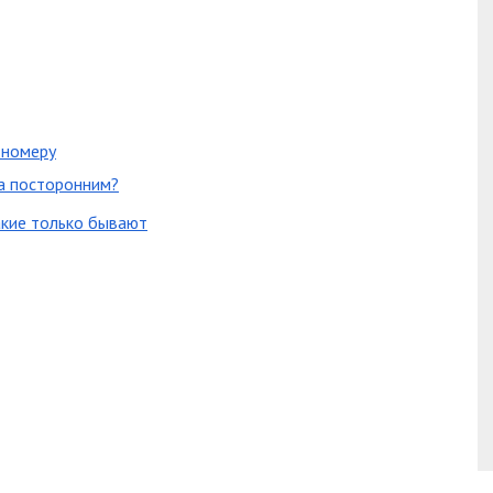
 номеру
а посторонним?
акие только бывают