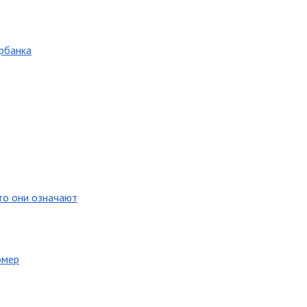
рбанка
что они означают
омер