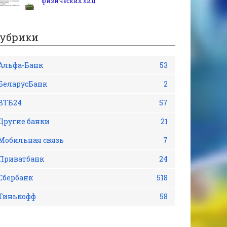
физических лиц
убрики
Альфа-Банк
53
БеларусБанк
2
ВТБ24
57
Другие банки
21
Мобильная связь
7
Приватбанк
24
Сбербанк
518
Тинькофф
58