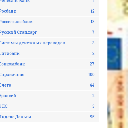
Ренесанс Банк
1
Росбанк
12
Россельхозбанк
13
Русский Стандарт
7
Системы денежных переводов
3
Ситибанк
2
Совкомбанк
27
Справочная
100
Счета
44
Уралсиб
2
ЭПС
3
Яндекс Деньги
95