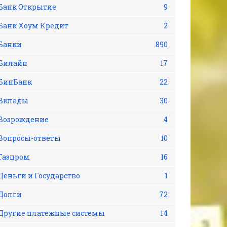
Банк Открытие
9
Банк Хоум Кредит
2
Банки
890
Билайн
17
БинБанк
22
Вклады
30
Возрождение
4
Вопросы-ответы
10
Газпром
16
Деньги и Государство
1
Долги
72
Другие платежные системы
14