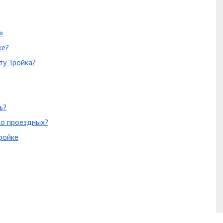
»
ке?
ту Тройка?
ь?
ко проездных?
ройке