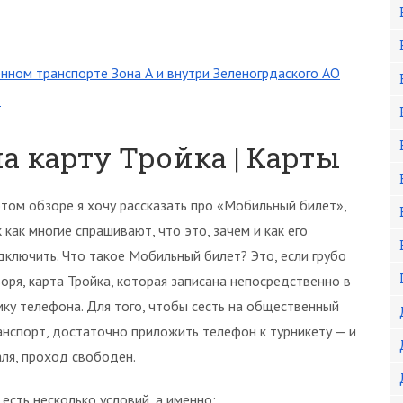
нном транспорте Зона А и внутри Зеленогрдаского АО
»
а карту Тройка | Карты
этом обзоре я хочу рассказать про «Мобильный билет»,
к как многие спрашивают, что это, зачем и как его
дключить. Что такое Мобильный билет? Это, если грубо
воря, карта Тройка, которая записана непосредственно в
мку телефона. Для того, чтобы сесть на общественный
анспорт, достаточно приложить телефон к турникету — и
аля, проход свободен.
 есть несколько условий, а именно: