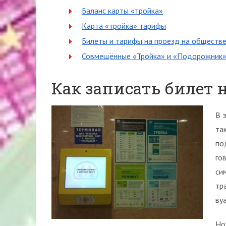
Баланс карты «тройка»
Карта «тройка» тарифы
Билеты и тарифы на проезд на обществе
Совмещённые «Тройка» и «Подорожник
Как записать билет н
В 
та
по
го
си
тр
ву
Но