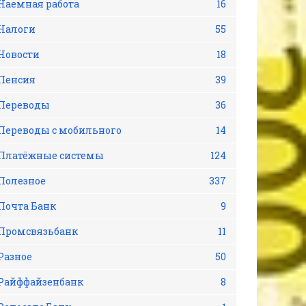
Наемная работа
16
Налоги
55
Новости
18
Пенсия
39
Переводы
36
Переводы с мобильного
14
Платёжные системы
124
Полезное
337
Почта Банк
9
Промсвязьбанк
11
Разное
50
Райффайзенбанк
8