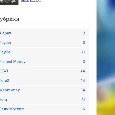
Black Edition
убрики
Alipay
2
Payeer
3
PayPal
21
Perfect Money
3
QIWI
44
Tele2
14
Webmoney
34
Yota
11
Банк Москвы
6