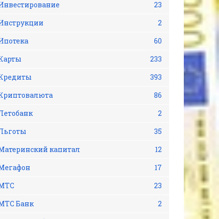
Инвестирование
23
Инструкции
2
Ипотека
60
Карты
233
Кредиты
393
Криптовалюта
86
Летобанк
2
Льготы
35
Материнский капитал
12
Мегафон
17
МТС
23
МТС Банк
2