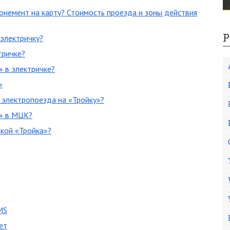
бонемент на карту? Стоимость проезда и зоны действия
Р
электричку?
тричке?
» в электричке?
»
 электропоезда на «Тройку»?
» в МЦК?
кой «Тройка»?
MS
ет