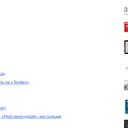
З
ка»
ть на «Тройку»
нет
 «Мой проездной»: инструкция