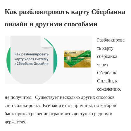
Как разблокировать карту Сбербанка
онлайн и другими способами
Разблокирова
ть карту
сбербанка
через
Сбербанк
Онлайн, к
сожалению,
не получится. Существует несколько других способов
снять блокировку. Все зависит от причины, по которой
банк принял решение ограничить доступ к средствам
держателя.