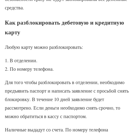
средства.
Как разблокировать дебетовую и кредитную
карту
Любую карту можно разблокировать:
В отделении.
По номеру телефона.
Для того чтобы разблокировать в отделении, необходимо
предъявить паспорт и написать заявление с просьбой снять
блокировку. В течение 10 дней заявление будет
рассмотрено. Если деньги необходимо снять срочно, то
можно обратиться в кассу с паспортом.
Наличные выдадут со счета. По номеру телефона