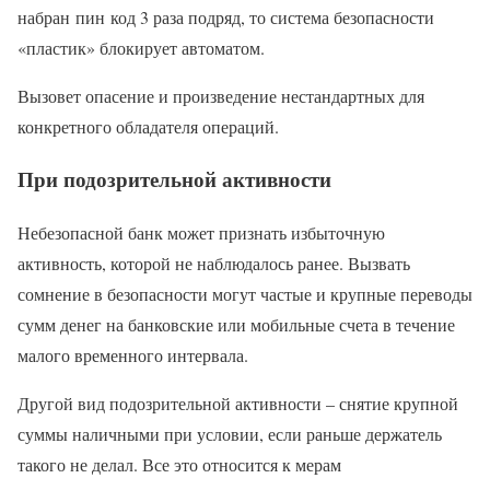
набран пин код 3 раза подряд, то система безопасности
«пластик» блокирует автоматом.
Вызовет опасение и произведение нестандартных для
конкретного обладателя операций.
При подозрительной активности
Небезопасной банк может признать избыточную
активность, которой не наблюдалось ранее. Вызвать
сомнение в безопасности могут частые и крупные переводы
сумм денег на банковские или мобильные счета в течение
малого временного интервала.
Другой вид подозрительной активности – снятие крупной
суммы наличными при условии, если раньше держатель
такого не делал. Все это относится к мерам