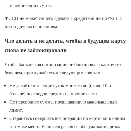
течение одних суток.
ФССП не может ничего сделать с кредиткой ни по ФЗ 115,
ни по другим основаниям.
Что делать и не делать, чтобы в будущем карту
снова не заблокировали
Чтобы банковская организация не блокировала карточку в
будущем, прислушайтесь к следующим советам:
Не делайте в течение суток множество (около 10 и
больше) переводов средств на прочие счета.
Не переводите сумму, превышающую максимальный
лимит.
Старайтесь совершать все операции по карточки в одном
и том же месте. Если география ее обслуживания резко