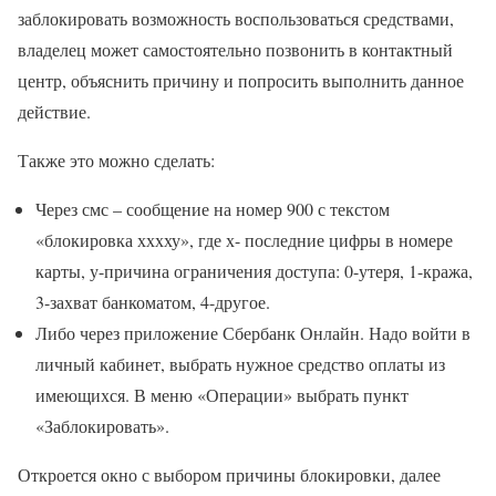
заблокировать возможность воспользоваться средствами,
владелец может самостоятельно позвонить в контактный
центр, объяснить причину и попросить выполнить данное
действие.
Также это можно сделать:
Через смс – сообщение на номер 900 с текстом
«блокировка хххху», где х- последние цифры в номере
карты, у-причина ограничения доступа: 0-утеря, 1-кража,
3-захват банкоматом, 4-другое.
Либо через приложение Сбербанк Онлайн. Надо войти в
личный кабинет, выбрать нужное средство оплаты из
имеющихся. В меню «Операции» выбрать пункт
«Заблокировать».
Откроется окно с выбором причины блокировки, далее