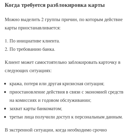
Когда требуется разблокировка карты
Можно выделить 2 группы причин, по которым действие
карты приостанавливается:
По инициативе клиента.
По требованию банка.
Клиент может самостоятельно заблокировать карточку в
следующих ситуациях:
кража, потеря или другая кризисная ситуация;
приостановление действия в связи с экономией средств
на комиссиях и годовом обслуживании;
захват карты банкоматом;
третьи лица получили доступ к персональным данным.
В экстренной ситуации, когда необходимо срочно