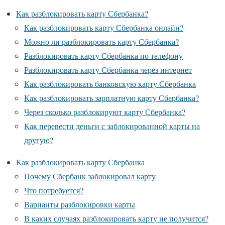
Как разблокировать карту Сбербанка?
Как разблокировать карту Сбербанка онлайн?
Можно ли разблокировать карту Сбербанка?
Разблокировать карту Сбербанка по телефону
Разблокировать карту Сбербанка через интернет
Как разблокировать банковскую карту Сбербанка
Как разблокировать зарплатную карту Сбербанка?
Через сколько разблокируют карту Сбербанка?
Как перевести деньги с заблокированной карты на
другую?
Как разблокировать карту Сбербанка
Почему Сбербанк заблокировал карту
Что потребуется?
Варианты разблокировки карты
В каких случаях разблокировать карту не получится?