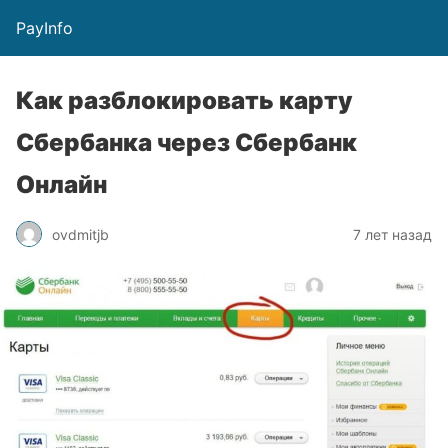
PayInfo
Как разблокировать карту
Сбербанка через Сбербанк
Онлайн
ovdmitjb
7 лет назад