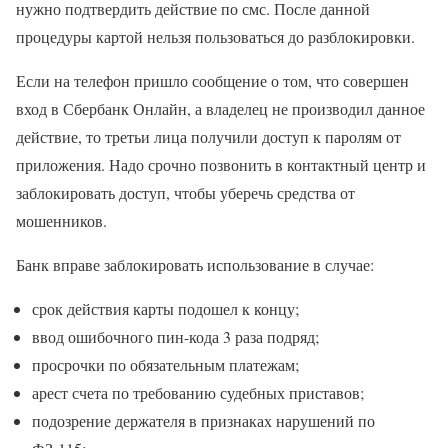
нужно подтвердить действие по смс. После данной
процедуры картой нельзя пользоваться до разблокировки.
Если на телефон пришло сообщение о том, что совершен
вход в Сбербанк Онлайн, а владелец не производил данное
действие, то третьи лица получили доступ к паролям от
приложения. Надо срочно позвонить в контактный центр и
заблокировать доступ, чтобы уберечь средства от
мошенников.
Банк вправе заблокировать использование в случае:
срок действия карты подошел к концу;
ввод ошибочного пин-кода 3 раза подряд;
просрочки по обязательным платежам;
арест счета по требованию судебных приставов;
подозрение держателя в признаках нарушений по