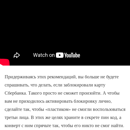
Придерживаясь этих рекомендаций, вы больше не будете
спрашивать, что делать, если заблокировали карту
Сбербанка. Такого просто не сможет произойти. А чтобы
вам не приходилось активировать блокировку лично,
сделайте так, чтобы «пластиком» не смогли воспользоваться
третьи лица. В этих же целях храните в секрете пин код, а
конверт с ним спрячьте так, чтобы его никто не смог найти.