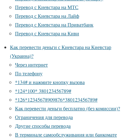
Перевод с Киевстара на МТС
Перевод с Киевстара на Лайф
Перевод с Киевстара на Приватбанк
Перевод с Киевстара на Киви
Как перевести деньги с Киевстара на Киевстар
(Украина)?
Через интернет
По телефону
*134# и нажмите кнопку вызова
*124*100* 380123456789#
*126*12345678909876*380123456789#
Как перевести деньги бесплатно (без комиссии)?
Ограничения для перевода
Другие способы перевода
В терминале самообслуживания или банкомате