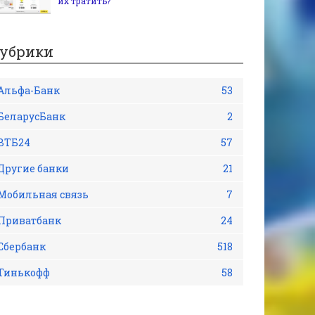
их тратить?
убрики
Альфа-Банк
53
БеларусБанк
2
ВТБ24
57
Другие банки
21
Мобильная связь
7
Приватбанк
24
Сбербанк
518
Тинькофф
58