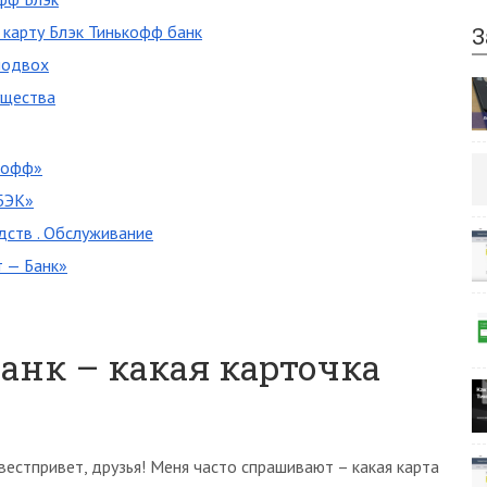
 карту Блэк Тинькофф банк
З
подвох
ущества
кофф»
ШБЭК»
дств . Обслуживание
т — Банк»
анк – какая карточка
вестпривет, друзья! Меня часто спрашивают – какая карта