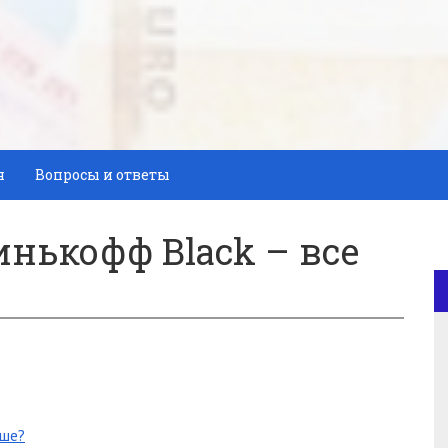
я
Вопросы и ответы
инькофф Black – все
чше?