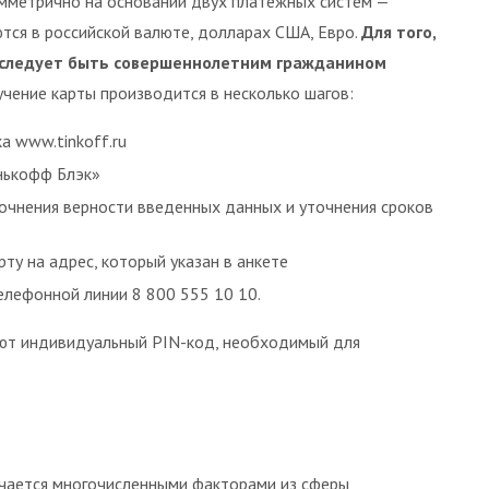
имметрично на основании двух платежных систем —
ются в российской валюте, долларах США, Евро.
Для того,
 следует быть совершеннолетним гражданином
учение карты производится в несколько шагов:
а www.tinkoff.ru
нькофф Блэк»
точнения верности введенных данных и уточнения сроков
ту на адрес, который указан в анкете
телефонной линии 8 800 555 10 10.
ют индивидуальный PIN-код, необходимый для
ичается многочисленными факторами из сферы