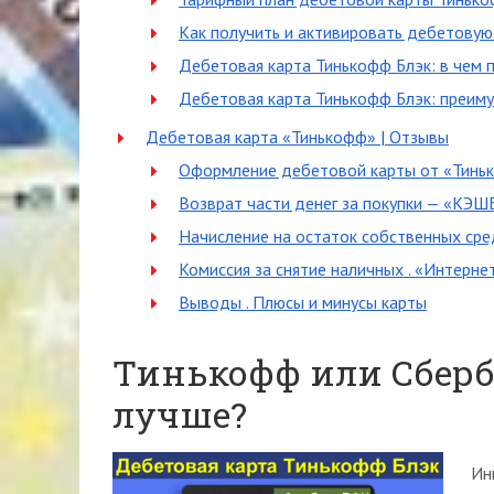
Как получить и активировать дебетовую
Дебетовая карта Тинькофф Блэк: в чем 
Дебетовая карта Тинькофф Блэк: преим
Дебетовая карта «Тинькофф» | Отзывы
Оформление дебетовой карты от «Тинь
Возврат части денег за покупки — «КЭ
Начисление на остаток собственных сре
Комиссия за снятие наличных . «Интерне
Выводы . Плюсы и минусы карты
Тинькофф или Сберб
лучше?
Ин