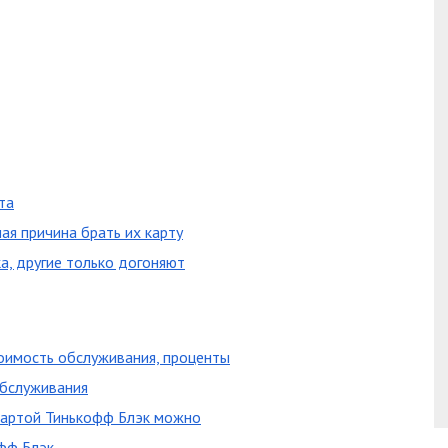
та
ая причина брать их карту
, другие только догоняют
тоимость обслуживания, проценты
обслуживания
картой Тинькофф Блэк можно
фф Блэк