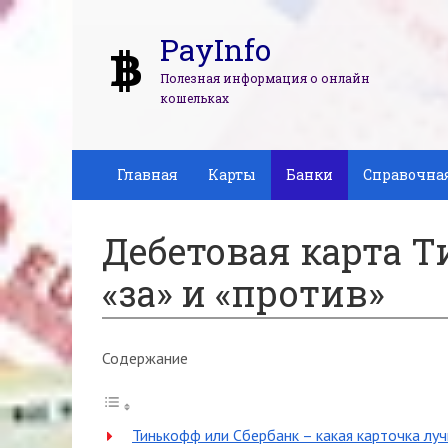
PayInfo
Полезная информация о онлайн
кошельках
Главная
Карты
Банки
Справочна
Дебетовая карта Т
«за» и «против»
Содержание
Тинькофф или Сбербанк – какая карточка лу