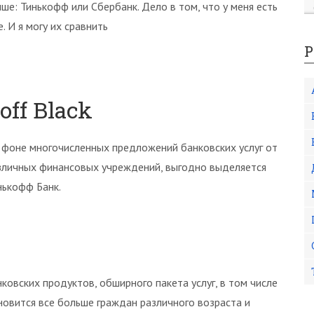
чше: Тинькофф или Сбербанк. Дело в том, что у меня есть
. И я могу их сравнить
Р
off Black
 фоне многочисленных предложений банковских услуг от
зличных финансовых учреждений, выгодно выделяется
нькофф Банк.
овских продуктов, обширного пакета услуг, в том числе
ановится все больше граждан различного возраста и