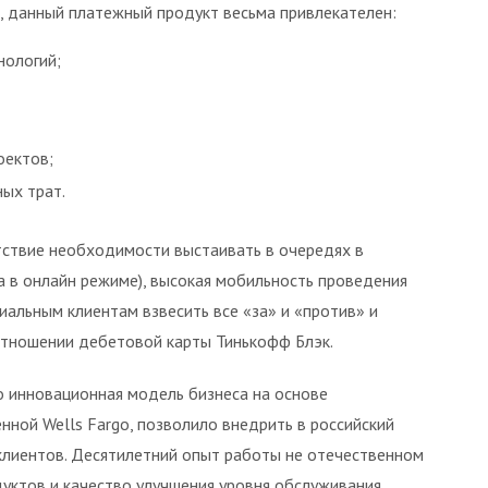
, данный платежный продукт весьма привлекателен:
нологий;
оектов;
ых трат.
утствие необходимости выстаивать в очередях в
ка в онлайн режиме), высокая мобильность проведения
альным клиентам взвесить все «за» и «против» и
отношении дебетовой карты Тинькофф Блэк.
о инновационная модель бизнеса на основе
ной Wells Fargo, позволило внедрить в российский
лиентов. Десятилетний опыт работы не отечественном
ктов и качество улучшения уровня обслуживания.