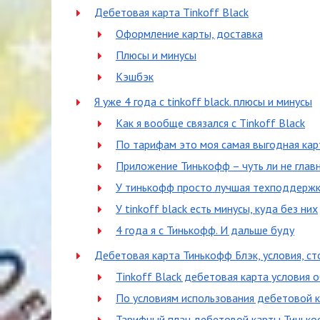
Дебетовая карта Tinkoff Black
Оформление карты, доставка
Плюсы и минусы
Кэшбэк
Я уже 4 года с tinkoff black. плюсы и минусы
Как я вообще связался с Tinkoff Black
По тарифам это моя самая выгодная кар
Приложение Тинькофф – чуть ли не главн
У тинькофф просто лучшая техподдержка
У tinkoff black есть минусы, куда без них
4 года я с Тинькофф. И дальше буду
Дебетовая карта Тинькофф Блэк, условия, с
Tinkoff Black дебетовая карта условия 
По условиям использования дебетовой 
Тарифный план дебетовой карты Тинько