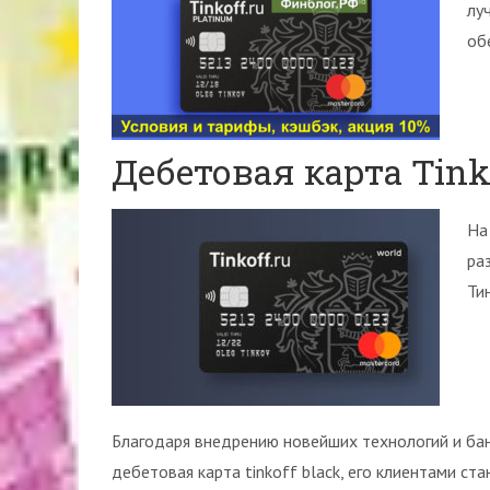
лу
обе
Дебетовая карта Tink
На
ра
Ти
Благодаря внедрению новейших технологий и банк
дебетовая карта tinkoff black, его клиентами ст