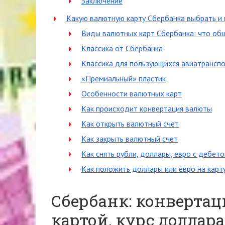
Заключение
Какую валютную карту Сбербанка выбрать и 
Виды валютных карт Сбербанка: что об
Классика от Сбербанка
Классика для пользующихся авиатрансп
«Премиальный» пластик
Особенности валютных карт
Как происходит конвертация валюты
Как открыть валютный счет
Как закрыть валютный счет
Как снять рубли, доллары, евро с дебет
Как положить доллары или евро на карт
Сбербанк: конверта
картой, курс доллара