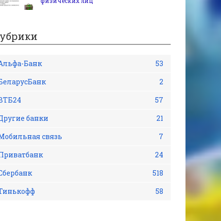
физических лиц
убрики
Альфа-Банк
53
БеларусБанк
2
ВТБ24
57
Другие банки
21
Мобильная связь
7
Приватбанк
24
Сбербанк
518
Тинькофф
58