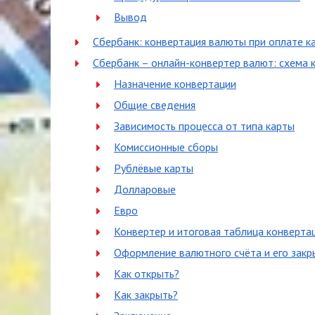
Вывод
Сбербанк: конвертация валюты при оплате к
Сбербанк – онлайн-конвертер валют: схема 
Назначение конвертации
Общие сведения
Зависимость процесса от типа карты
Комиссионные сборы
Рублёвые карты
Долларовые
Евро
Конвертер и итоговая таблица конверта
Оформление валютного счёта и его закр
Как открыть?
Как закрыть?