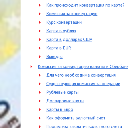
Как происходит конвертация по карте?
Комиссия за конвертацию
Курс конвертации
Карта в рублях
Карта в долларах США
Карта в EUR
Выводы
Комиссия за конвертацию валюты в Сбербан
Для чего необходима конвертация
Существующая комиссия за операции
Рублевые карты
Долларовые карты
Карты в Евро
Как оформить валютный счет
Процедура закрытия валютного счета