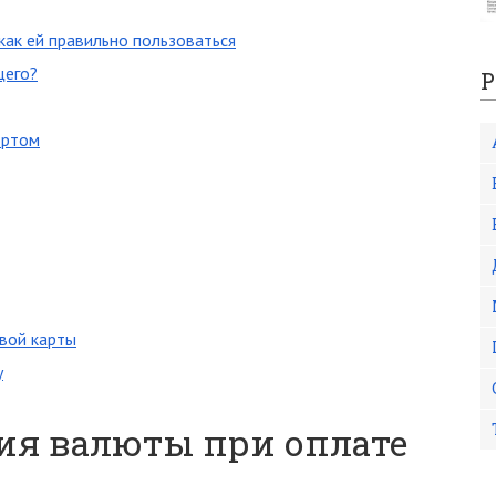
как ей правильно пользоваться
щего?
Р
ортом
овой карты
у
ция валюты при оплате