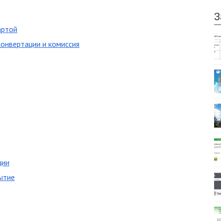
З
артой
конвертации и комиссия
ции
ытие